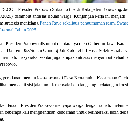
.CO – Presiden Prabowo Subianto tiba di Kabupaten Karawang, Ja
/2026), disambut antusias ribuan warga. Kunjungan kerja ini menjadi
 strategis menjelang
Panen Raya sekaligus pengumuman resmi Swas
asional Tahun 2025
.
an Presiden Prabowo disambut diantaranya oleh Gubernur Jawa Barat
dan Danrem 063/Sunan Gunung Jati Kolonel Inf Hista Soleh Harahap. 
emerintah, masyarakat sekitar juga tampak antusias menyambut kehadir
 Prabowo.
 perjalanan menuju lokasi acara di Desa Kertamukti, Kecamatan Cileba
lihat memadati sisi jalan untuk menyaksikan langsung kedatangan Pres
.
s kendaraan, Presiden Prabowo menyapa warga dengan ramah, melamb
an beberapa kali menghentikan kendaraan untuk berinteraksi lebih dek
at.