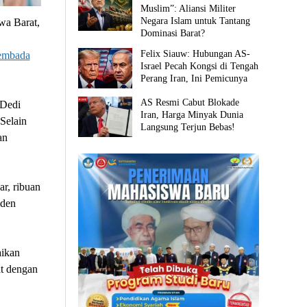
Muslim”: Aliansi Militer
Negara Islam untuk Tantang
wa Barat,
Dominasi Barat?
Felix Siauw: Hubungan AS-
embada
Israel Pecah Kongsi di Tengah
Perang Iran, Ini Pemicunya
AS Resmi Cabut Blokade
 Dedi
Iran, Harga Minyak Dunia
Selain
Langsung Terjun Bebas!
an
r, ribuan
iden
aikan
at dengan