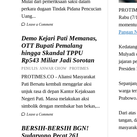
Mulai dari pemeriksaan saksi dalam
perkara dugaan Tindak Pidana Pencucian
PROTIMES
Uang...
Rabu (7/1
momentum
Leave a Comment
Pangan N
Demo Kejari Pati Memanas,
OTT Bupati Pemalang
Kedatang
hingga Skandal TPPU
Mulyadi 
Rp543 Miliar Jadi Sorotan
jajaran p
Presiden
PENULIS: ANWAR CHOW PROTIMES
PROTIMES.CO - Aliansi Masyarakat
Sepanjang
Pati Bersatu kembali menggelar aksi
warga ter
unjuk rasa di depan Kantor Kejaksaan
Prabowo
Negeri Pati. Massa melakukan aksi
simbolik dengan membakar ban bekas,...
Dari ata
Leave a Comment
tangan, d
BERSIH-BERSIH BGN!
masyarak
Sudaryono Pecat 261