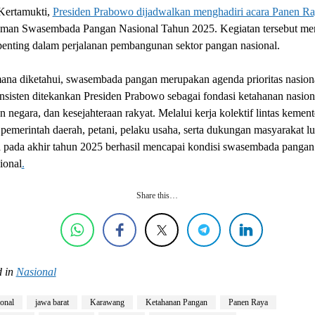
Kertamukti,
Presiden Prabowo dijadwalkan menghadiri acara Panen R
an Swasembada Pangan Nasional Tahun 2025. Kegiatan tersebut men
penting dalam perjalanan pembangunan sektor pangan nasional.
ana diketahui, swasembada pangan merupakan agenda prioritas nasion
nsisten ditekankan Presiden Prabowo sebagai fondasi ketahanan nasion
n negara, dan kesejahteraan rakyat. Melalui kerja kolektif lintas kemen
pemerintah daerah, petani, pelaku usaha, serta dukungan masyarakat lu
 pada akhir tahun 2025 berhasil mencapai kondisi swasembada pangan
sional
.
Share this…
 in
Nasional
ional
jawa barat
Karawang
Ketahanan Pangan
Panen Raya