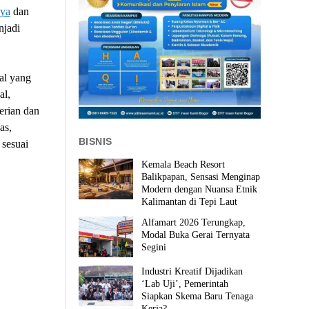
aya
dan
jadi
al yang
al,
terian dan
as,
BISNIS
 sesuai
Kemala Beach Resort
Balikpapan, Sensasi Menginap
Modern dengan Nuansa Etnik
Kalimantan di Tepi Laut
Alfamart 2026 Terungkap,
Modal Buka Gerai Ternyata
Segini
Industri Kreatif Dijadikan
‘Lab Uji’, Pemerintah
Siapkan Skema Baru Tenaga
Kerja?