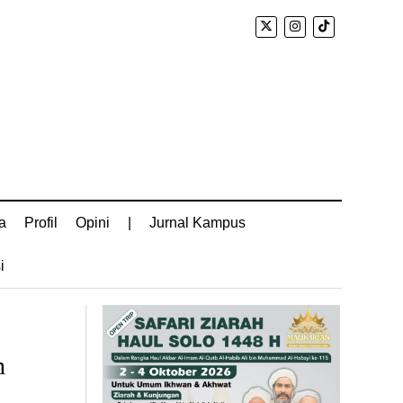
a
Profil
Opini
|
Jurnal Kampus
i
n