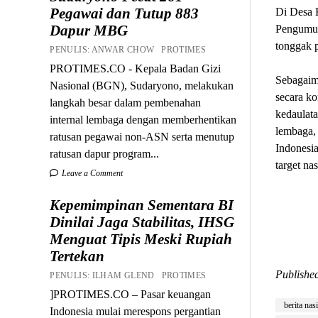
Pegawai dan Tutup 883
Di Desa 
Dapur MBG
Pengumum
tonggak 
PENULIS: ANWAR CHOW PROTIMES
PROTIMES.CO - Kepala Badan Gizi
Sebagaim
Nasional (BGN), Sudaryono, melakukan
secara ko
langkah besar dalam pembenahan
kedaulata
internal lembaga dengan memberhentikan
lembaga, 
ratusan pegawai non-ASN serta menutup
Indonesia
ratusan dapur program...
target na
Leave a Comment
Kepemimpinan Sementara BI
Dinilai Jaga Stabilitas, IHSG
Menguat Tipis Meski Rupiah
Tertekan
Published
PENULIS: ILHAM GLEND PROTIMES
]PROTIMES.CO – Pasar keuangan
berita nas
Indonesia mulai merespons pergantian