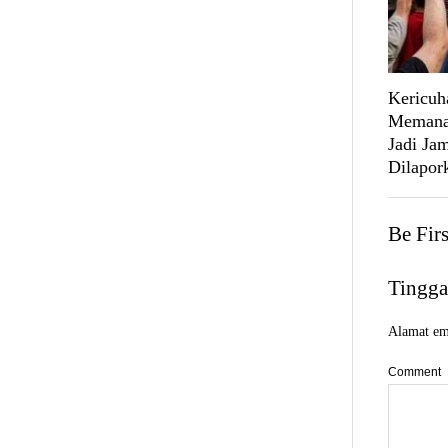
Kericuh
Memanas
Jadi Ja
Dilapork
Be Fir
Tingga
Alamat ema
Comment