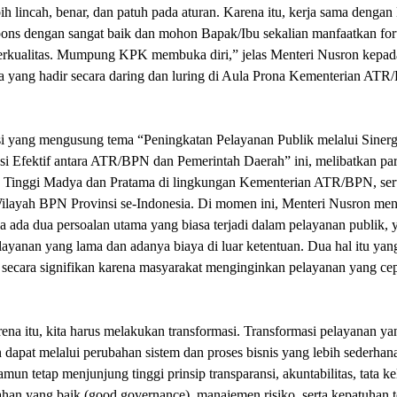
ih lincah, benar, dan patuh pada aturan. Karena itu, kerja sama denga
pons dengan sangat baik dan mohon Bapak/Ibu sekalian manfaatkan for
erkualitas. Mumpung KPK membuka diri,” jelas Menteri Nusron kepad
a yang hadir secara daring dan luring di Aula Prona Kementerian ATR
si yang mengusung tema “Peningkatan Pelayanan Publik melalui Sinerg
i Efektif antara ATR/BPN dan Pemerintah Daerah” ini, melibatkan par
 Tinggi Madya dan Pratama di lingkungan Kementerian ATR/BPN, ser
ilayah BPN Provinsi se-Indonesia. Di momen ini, Menteri Nusron men
a ada dua persoalan utama yang biasa terjadi dalam pelayanan publik, 
ayanan yang lama dan adanya biaya di luar ketentuan. Dua hal itu yan
 secara signifikan karena masyarakat menginginkan pelayanan yang ce
ena itu, kita harus melakukan transformasi. Transformasi pelayanan ya
 dapat melalui perubahan sistem dan proses bisnis yang lebih sederhan
namun tetap menjunjung tinggi prinsip transparansi, akuntabilitas, tata ke
han yang baik (good governance), manajemen risiko, serta kepatuhan 