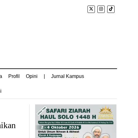
a
Profil
Opini
|
Jurnal Kampus
i
ikan