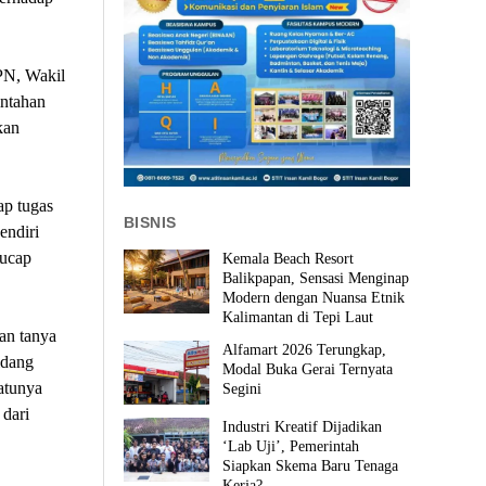
PN, Wakil
intahan
kan
ap tugas
BISNIS
endiri
 ucap
Kemala Beach Resort
Balikpapan, Sensasi Menginap
Modern dengan Nuansa Etnik
Kalimantan di Tepi Laut
dan tanya
Alfamart 2026 Terungkap,
idang
Modal Buka Gerai Ternyata
atunya
Segini
dari
Industri Kreatif Dijadikan
‘Lab Uji’, Pemerintah
Siapkan Skema Baru Tenaga
Kerja?