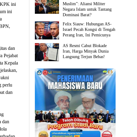
n KPK ini
Muslim”: Aliansi Militer
Negara Islam untuk Tantang
um ini
Dominasi Barat?
a
Felix Siauw: Hubungan AS-
/BPN,
Israel Pecah Kongsi di Tengah
Perang Iran, Ini Pemicunya
AS Resmi Cabut Blokade
itas dan
Iran, Harga Minyak Dunia
a Pejabat
Langsung Terjun Bebas!
ta Kepala
jelaskan,
yakni
g perlu
pat dan
ng
a dan
lola
terhadap