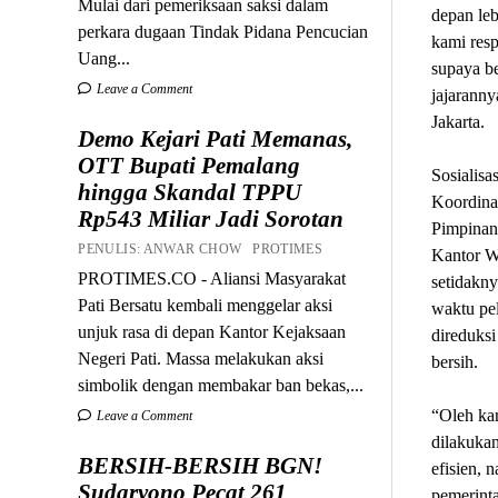
Mulai dari pemeriksaan saksi dalam
depan leb
perkara dugaan Tindak Pidana Pencucian
kami res
Uang...
supaya b
Leave a Comment
jajaranny
Jakarta.
Demo Kejari Pati Memanas,
OTT Bupati Pemalang
Sosialisa
hingga Skandal TPPU
Koordinas
Rp543 Miliar Jadi Sorotan
Pimpinan
PENULIS: ANWAR CHOW PROTIMES
Kantor W
PROTIMES.CO - Aliansi Masyarakat
setidakny
Pati Bersatu kembali menggelar aksi
waktu pel
unjuk rasa di depan Kantor Kejaksaan
direduksi
Negeri Pati. Massa melakukan aksi
bersih.
simbolik dengan membakar ban bekas,...
“Oleh kar
Leave a Comment
dilakukan
BERSIH-BERSIH BGN!
efisien, 
Sudaryono Pecat 261
pemerinta