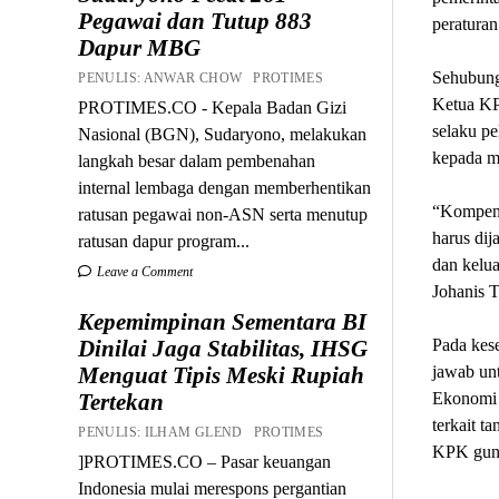
Pegawai dan Tutup 883
peraturan
Dapur MBG
Sehubung
PENULIS: ANWAR CHOW PROTIMES
Ketua KP
PROTIMES.CO - Kepala Badan Gizi
selaku p
Nasional (BGN), Sudaryono, melakukan
kepada ma
langkah besar dalam pembenahan
internal lembaga dengan memberhentikan
“Kompensa
ratusan pegawai non-ASN serta menutup
harus dij
ratusan dapur program...
dan kelua
Leave a Comment
Johanis T
Kepemimpinan Sementara BI
Pada kese
Dinilai Jaga Stabilitas, IHSG
jawab un
Menguat Tipis Meski Rupiah
Ekonomi 
Tertekan
terkait t
PENULIS: ILHAM GLEND PROTIMES
KPK guna
]PROTIMES.CO – Pasar keuangan
Indonesia mulai merespons pergantian