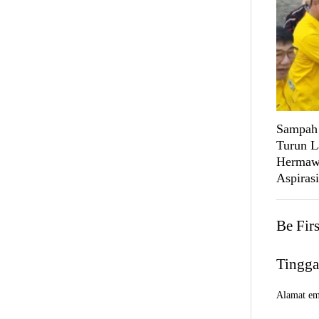
Sampah 
Turun L
Hermawa
Aspiras
Be Fir
Tingga
Alamat ema