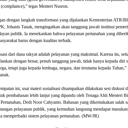
 (compliance),” tegas Menteri Nusron.
an dengan langkah transformasi yang dijalankan Kementerian ATR/B
K, Johanis Tanak, mengingatkan akan tanggung jawab institusi pemer
elayan publik. Ia menekankan bahwa pelayanan pertanahan yang diberi
syarakat harus dengan kualitas terbaik.
si dari dana rakyat adalah pelayanan yang maksimal. Karena itu, seti
alankan dengan benar, penuh tanggung jawab, tidak hanya kepada diri s
rga, tetapi juga kepada lembaga, negara, dan terutama kepada Tuhan,”
anak.
mpatan ini, usai materi sosialisasi disampaikan dilakukan sesi diskusi 
tuk pembahasan lebih lanjut yang dipandu oleh Tenaga Ahli Menteri B
Pertanahan, Dedi Noor Cahyanto. Bahasan yang dikemukakan salah s
antangan pelayanan publik, yang kemudian langsung mendapat masukan 
 memperbaiki sistem pelayanan pertanahan. (MW/JR)