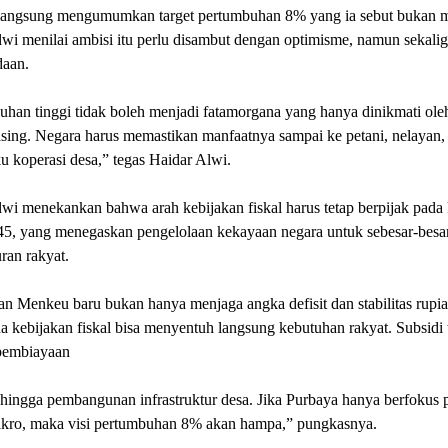
langsung mengumumkan target pertumbuhan 8% yang ia sebut bukan mu
wi menilai ambisi itu perlu disambut dengan optimisme, namun sekali
aan.
han tinggi tidak boleh menjadi fatamorgana yang hanya dinikmati oleh
asing. Negara harus memastikan manfaatnya sampai ke petani, nelayan,
u koperasi desa,” tegas Haidar Alwi.
wi menekankan bahwa arah kebijakan fiskal harus tetap berpijak pada 
, yang menegaskan pengelolaan kekayaan negara untuk sebesar-besa
an rakyat.
n Menkeu baru bukan hanya menjaga angka defisit dan stabilitas rupiah
 kebijakan fiskal bisa menyentuh langsung kebutuhan rakyat. Subsidi 
 pembiayaan
ngga pembangunan infrastruktur desa. Jika Purbaya hanya berfokus 
kro, maka visi pertumbuhan 8% akan hampa,” pungkasnya.