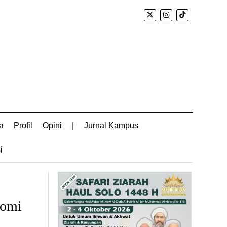
a
Profil
Opini
|
Jurnal Kampus
i
nomi