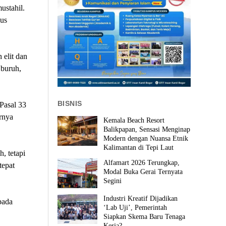
stahil.
gus
 elit dan
 buruh,
BISNIS
Pasal 33
rnya
Kemala Beach Resort
Balikpapan, Sensasi Menginap
Modern dengan Nuansa Etnik
Kalimantan di Tepi Laut
, tetapi
Alfamart 2026 Terungkap,
tepat
Modal Buka Gerai Ternyata
Segini
Industri Kreatif Dijadikan
pada
‘Lab Uji’, Pemerintah
Siapkan Skema Baru Tenaga
Kerja?