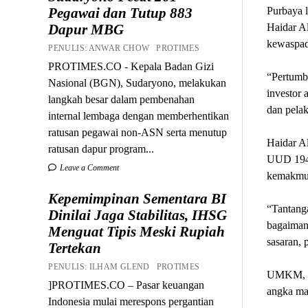
Pegawai dan Tutup 883
Purbaya 
Dapur MBG
Haidar Al
kewaspad
PENULIS: ANWAR CHOW PROTIMES
PROTIMES.CO - Kepala Badan Gizi
“Pertumbu
Nasional (BGN), Sudaryono, melakukan
investor 
langkah besar dalam pembenahan
dan pelak
internal lembaga dengan memberhentikan
ratusan pegawai non-ASN serta menutup
Haidar Al
ratusan dapur program...
UUD 1945
Leave a Comment
kemakmur
Kepemimpinan Sementara BI
“Tantanga
Dinilai Jaga Stabilitas, IHSG
bagaimana
Menguat Tipis Meski Rupiah
sasaran,
Tertekan
PENULIS: ILHAM GLEND PROTIMES
UMKM, hi
]PROTIMES.CO – Pasar keuangan
angka ma
Indonesia mulai merespons pergantian