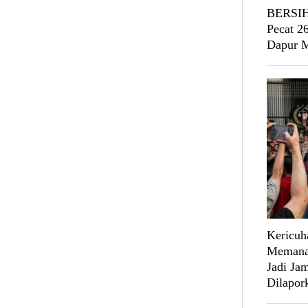
BERSIH
Pecat 2
Dapur
Kericuh
Memanas
Jadi Ja
Dilapork