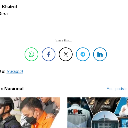
 Khairul
Reza
Share this…
 in
Nasional
om
Nasional
More posts in