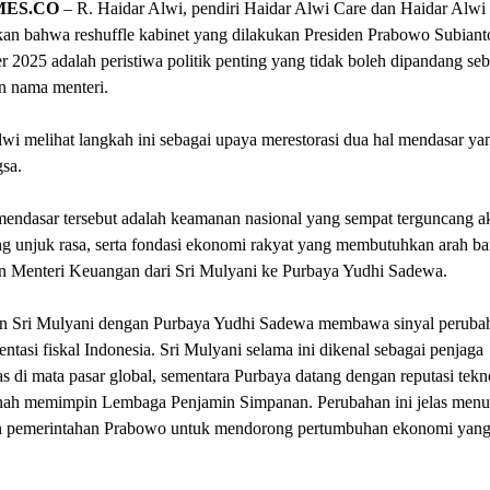
MES.CO
– R. Haidar Alwi, pendiri Haidar Alwi Care dan Haidar Alwi I
an bahwa reshuffle kabinet yang dilakukan Presiden Prabowo Subiant
 2025 adalah peristiwa politik penting yang tidak boleh dipandang seb
n nama menteri.
wi melihat langkah ini sebagai upaya merestorasi dua hal mendasar ya
gsa.
endasar tersebut adalah keamanan nasional yang sempat terguncang ak
 unjuk rasa, serta fondasi ekonomi rakyat yang membutuhkan arah bar
an Menteri Keuangan dari Sri Mulyani ke Purbaya Yudhi Sadewa.
an Sri Mulyani dengan Purbaya Yudhi Sadewa membawa sinyal perubah
entasi fiskal Indonesia. Sri Mulyani selama ini dikenal sebagai penjaga
tas di mata pasar global, sementara Purbaya datang dengan reputasi tekn
nah memimpin Lembaga Penjamin Simpanan. Perubahan ini jelas men
n pemerintahan Prabowo untuk mendorong pertumbuhan ekonomi yang