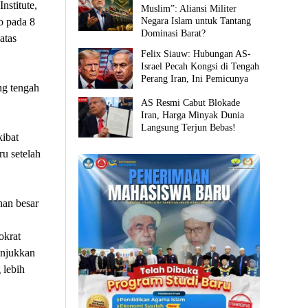
nstitute,
Muslim”: Aliansi Militer
Negara Islam untuk Tantang
o pada 8
Dominasi Barat?
atas
Felix Siauw: Hubungan AS-
Israel Pecah Kongsi di Tengah
Perang Iran, Ini Pemicunya
ng tengah
AS Resmi Cabut Blokade
Iran, Harga Minyak Dunia
Langsung Terjun Bebas!
ibat
u setelah
an besar
okrat
unjukkan
 lebih