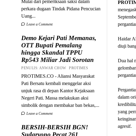
Mulai dari pemeriksaan saksi dalam
PROTI
perkara dugaan Tindak Pidana Pencucian
menegask
Uang...
September
pergantia
Leave a Comment
Demo Kejari Pati Memanas,
Haidar Al
OTT Bupati Pemalang
diuji ban
hingga Skandal TPPU
Rp543 Miliar Jadi Sorotan
Dua hal m
gelombang
PENULIS: ANWAR CHOW PROTIMES
perganti
PROTIMES.CO - Aliansi Masyarakat
Pati Bersatu kembali menggelar aksi
Perganti
unjuk rasa di depan Kantor Kejaksaan
dalam ori
Negeri Pati. Massa melakukan aksi
kredibili
simbolik dengan membakar ban bekas,...
yang per
Leave a Comment
keingina
BERSIH-BERSIH BGN!
agresif.
Sudaryono Pecat 261