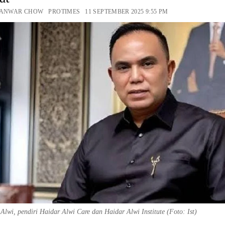
 ANWAR CHOW PROTIMES 11 SEPTEMBER 2025 9:55 PM
Alwi, pendiri Haidar Alwi Care dan Haidar Alwi Institute (Foto: Ist)