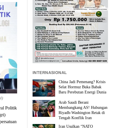
INTERNASIONAL
China Jadi Pemenang? Krisis
Selat Hormuz Buka Babak
Baru Perebutan Energi Dunia
l)
Arab Saudi Berani
Membangkang AS! Hubungan
l Politik
Riyadh-Washington Retak di
ri)
Tengah Konflik Iran
persatuan
Iran Usulkan “NATO