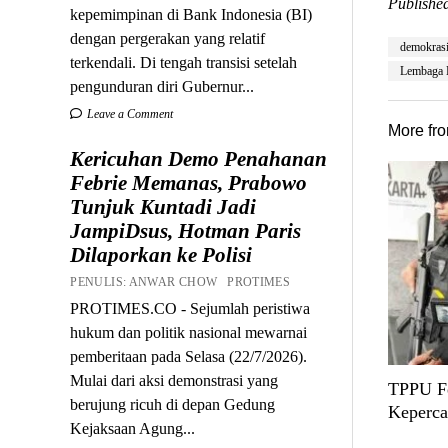
Published
kepemimpinan di Bank Indonesia (BI)
dengan pergerakan yang relatif
demokras
terkendali. Di tengah transisi setelah
Lembaga 
pengunduran diri Gubernur...
Leave a Comment
More fr
Kericuhan Demo Penahanan
Febrie Memanas, Prabowo
Tunjuk Kuntadi Jadi
JampiDsus, Hotman Paris
Dilaporkan ke Polisi
PENULIS: ANWAR CHOW PROTIMES
PROTIMES.CO - Sejumlah peristiwa
hukum dan politik nasional mewarnai
pemberitaan pada Selasa (22/7/2026).
Mulai dari aksi demonstrasi yang
TPPU Fe
berujung ricuh di depan Gedung
Keperca
Kejaksaan Agung...