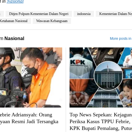
 in
Nasional
i
Ditjen Polpum Kementerian Dalam Negeri
indonesia
Kementerian Dalam Ne
Ketahanan Nasional
Wawasan Kebangsaan
om
Nasional
More posts in
brie Adriansyah: Orang
Top News Sepekan: Kejagun
yaan Resmi Jadi Tersangka
Periksa Kasus TPPU Febrie
KPK Bupati Pemalang, Put