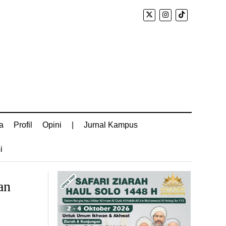
a
Profil
Opini
|
Jurnal Kampus
i
an