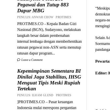
Pegawai dan Tutup 883
“Meskipun
Dapur MBG
demokrasi
PENULIS: ANWAR CHOW PROTIMES
negara-ne
PROTIMES.CO - Kepala Badan Gizi
mengingi
Nasional (BGN), Sudaryono, melakukan
langkah besar dalam pembenahan
Selain Ad
internal lembaga dengan memberhentikan
Soemarno
ratusan pegawai non-ASN serta menutup
pandangan
ratusan dapur program...
Leave a Comment
Pewarta
Kepemimpinan Sementara BI
Editor:
Dinilai Jaga Stabilitas, IHSG
Menguat Tipis Meski Rupiah
Tertekan
PENULIS: ILHAM GLEND PROTIMES
]PROTIMES.CO – Pasar keuangan
Indonesia mulai merespons pergantian