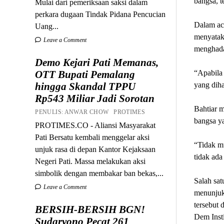
bangsa, t
Mulai dari pemeriksaan saksi dalam
perkara dugaan Tindak Pidana Pencucian
Dalam aca
Uang...
menyatak
Leave a Comment
menghada
Demo Kejari Pati Memanas,
OTT Bupati Pemalang
“Apabila
hingga Skandal TPPU
yang diha
Rp543 Miliar Jadi Sorotan
Bahtiar 
PENULIS: ANWAR CHOW PROTIMES
bangsa y
PROTIMES.CO - Aliansi Masyarakat
Pati Bersatu kembali menggelar aksi
“Tidak mu
unjuk rasa di depan Kantor Kejaksaan
tidak ada
Negeri Pati. Massa melakukan aksi
simbolik dengan membakar ban bekas,...
Salah sat
Leave a Comment
menunjuk
tersebut 
BERSIH-BERSIH BGN!
Dem Insti
Sudaryono Pecat 261