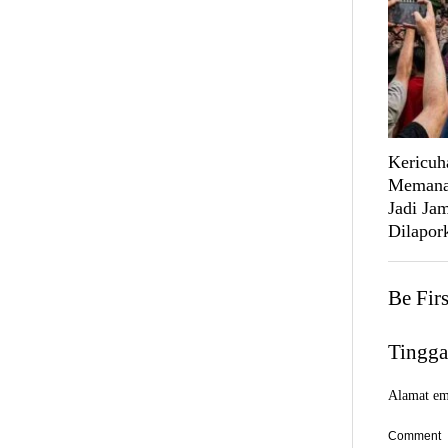
Kericuh
Memanas
Jadi Ja
Dilapork
Be Fir
Tingga
Alamat ema
Comment