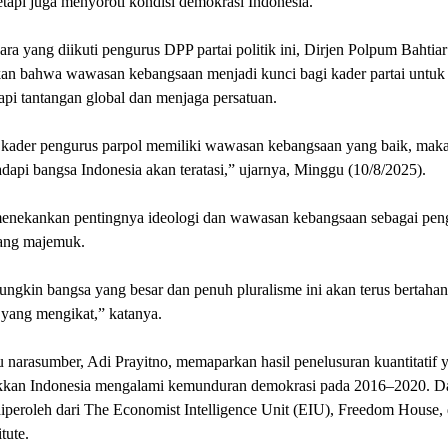
etapi juga menyoroti kondisi demokrasi Indonesia.
ra yang diikuti pengurus DPP partai politik ini, Dirjen Polpum Bahtiar
an bahwa wawasan kebangsaan menjadi kunci bagi kader partai untuk
pi tantangan global dan menjaga persatuan.
 kader pengurus parpol memiliki wawasan kebangsaan yang baik, mak
dapi bangsa Indonesia akan teratasi,” ujarnya, Minggu (10/8/2025).
menekankan pentingnya ideologi dan wawasan kebangsaan sebagai pen
ang majemuk.
ngkin bangsa yang besar dan penuh pluralisme ini akan terus bertahan
 yang mengikat,” katanya.
u narasumber, Adi Prayitno, memaparkan hasil penelusuran kuantitatif 
kan Indonesia mengalami kemunduran demokrasi pada 2016–2020. D
diperoleh dari The Economist Intelligence Unit (EIU), Freedom House,
tute.