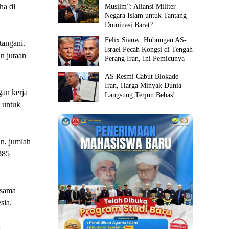
ha di
Muslim”: Aliansi Militer
Negara Islam untuk Tantang
Dominasi Barat?
Felix Siauw: Hubungan AS-
tangani.
Israel Pecah Kongsi di Tengah
n jutaan
Perang Iran, Ini Pemicunya
AS Resmi Cabut Blokade
Iran, Harga Minyak Dunia
gan kerja
Langsung Terjun Bebas!
t untuk
n, jumlah
385
 sama
sia.
k