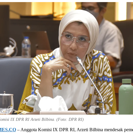
omisi IX DPR RI Arzeti Bilbina. (Foto: DPR RI)
MES.CO
– Anggota Komisi IX DPR RI, Arzeti Bilbina mendesak peme