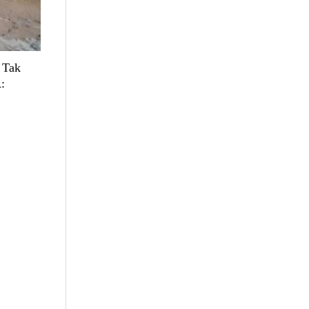
 Tak
: