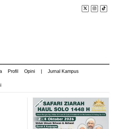
a
Profil
Opini
|
Jurnal Kampus
i
a