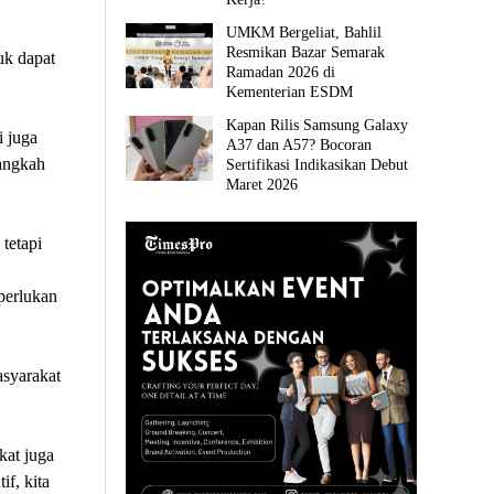
UMKM Bergeliat, Bahlil
Resmikan Bazar Semarak
uk dapat
Ramadan 2026 di
Kementerian ESDM
Kapan Rilis Samsung Galaxy
i juga
A37 dan A57? Bocoran
angkah
Sertifikasi Indikasikan Debut
Maret 2026
tetapi
perlukan
asyarakat
kat juga
if, kita