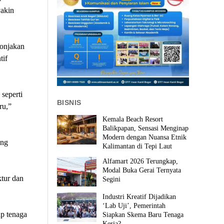
yakin
lonjakan
tif
seperti
BISNIS
ru,”
Kemala Beach Resort
Balikpapan, Sensasi Menginap
Modern dengan Nuansa Etnik
ong
Kalimantan di Tepi Laut
Alfamart 2026 Terungkap,
Modal Buka Gerai Ternyata
ktur dan
Segini
Industri Kreatif Dijadikan
‘Lab Uji’, Pemerintah
ap tenaga
Siapkan Skema Baru Tenaga
Kerja?