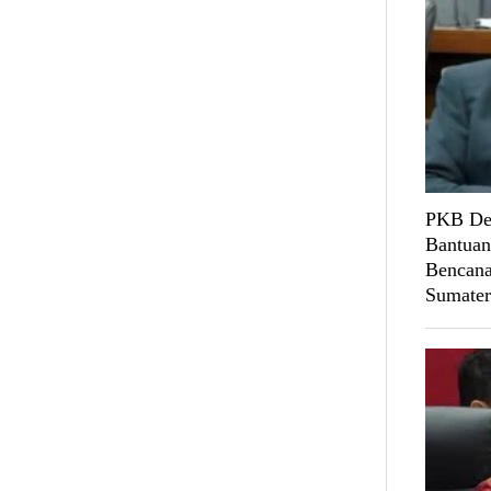
PKB Des
Bantuan
Bencana
Sumater