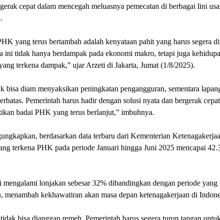
gerak cepat dalam mencegah meluasnya pemecatan di berbagai lini usa
.
K yang terus bertambah adalah kenyataan pahit yang harus segera di
 ini tidak hanya berdampak pada ekonomi makro, tetapi juga kehidupa
yang terkena dampak,” ujar Arzeti di Jakarta, Jumat (1/8/2025).
ak bisa diam menyaksikan peningkatan pengangguran, sementara lapan
erbatas. Pemerintah harus hadir dengan solusi nyata dan bergerak cepa
ikan badai PHK yang terus berlanjut,” imbuhnya.
ungkapkan, berdasarkan data terbaru dari Kementerian Ketenagakerjaa
yang terkena PHK pada periode Januari hingga Juni 2025 mencapai 42.
i mengalami lonjakan sebesar 32% dibandingkan dengan periode yang
lu, menambah kekhawatiran akan masa depan ketenagakerjaan di Indone
 tidak bisa dianggap remeh. Pemerintah harus segera turun tangan untu