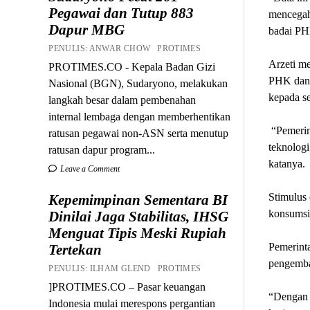
Pegawai dan Tutup 883
mencegah
Dapur MBG
badai PHK
PENULIS: ANWAR CHOW PROTIMES
Arzeti m
PROTIMES.CO - Kepala Badan Gizi
PHK dan m
Nasional (BGN), Sudaryono, melakukan
kepada se
langkah besar dalam pembenahan
internal lembaga dengan memberhentikan
“Pemerint
ratusan pegawai non-ASN serta menutup
teknologi
ratusan dapur program...
katanya.
Leave a Comment
Stimulus 
Kepemimpinan Sementara BI
konsumsi 
Dinilai Jaga Stabilitas, IHSG
Menguat Tipis Meski Rupiah
Pemerinta
Tertekan
pengem
PENULIS: ILHAM GLEND PROTIMES
]PROTIMES.CO – Pasar keuangan
“Dengan l
Indonesia mulai merespons pergantian