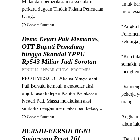
Mulai dari pemeriksaan saksi dalam
untuk ber
perkara dugaan Tindak Pidana Pencucian
Indonesia
Uang...
Leave a Comment
“Angka PH
Fenomena
Demo Kejari Pati Memanas,
keluarga 
OTT Bupati Pemalang
hingga Skandal TPPU
“Kita tid
Rp543 Miliar Jadi Sorotan
semakin t
PENULIS: ANWAR CHOW PROTIMES
menghent
PROTIMES.CO - Aliansi Masyarakat
Pati Bersatu kembali menggelar aksi
Dia meng
unjuk rasa di depan Kantor Kejaksaan
pekerja 
Negeri Pati. Massa melakukan aksi
orang.
simbolik dengan membakar ban bekas,...
Angka in
Leave a Comment
tahun la
BERSIH-BERSIH BGN!
Sudaryono Pecat 261
“Data ini