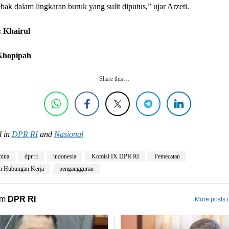
ebak dalam lingkaran buruk yang sulit diputus,” ujar Arzeti.
 Khairul
 Khopipah
Share this…
 in
DPR RI
and
Nasional
bina
dpr ri
indonesia
Komisi IX DPR RI
Pemecatan
n Hubungan Kerja
pengangguran
om
DPR RI
More posts 