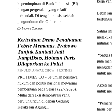
kerja ya
kepemimpinan di Bank Indonesia (BI)
dengan pergerakan yang relatif
Lebih lan
terkendali. Di tengah transisi setelah
berfungsi
pengunduran diri Gubernur...
Leave a Comment
Satgas in
melakuka
Kericuhan Demo Penahanan
mitigasi 
Febrie Memanas, Prabowo
Tunjuk Kuntadi Jadi
“Satgas P
JampiDsus, Hotman Paris
juga menc
Dilaporkan ke Polisi
mengident
PENULIS: ANWAR CHOW PROTIMES
untuk me
PROTIMES.CO - Sejumlah peristiwa
hukum dan politik nasional mewarnai
Arzeti me
pemberitaan pada Selasa (22/7/2026).
untuk me
Mulai dari aksi demonstrasi yang
berujung ricuh di depan Gedung
“Pemerin
Kejaksaan Agung...
harus ber