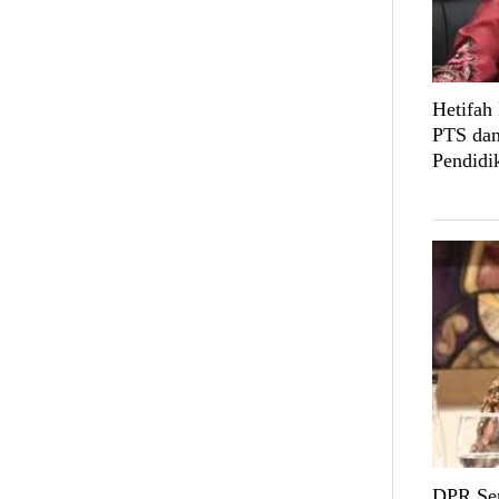
Hetifah
PTS dan
Pendidi
DPR Sen