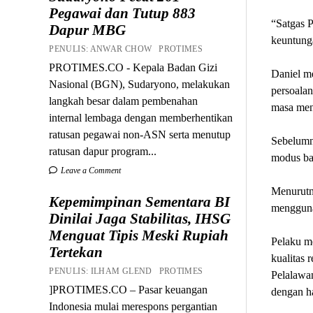
Pegawai dan Tutup 883
“Satgas P
Dapur MBG
keuntung
PENULIS: ANWAR CHOW PROTIMES
PROTIMES.CO - Kepala Badan Gizi
Daniel m
Nasional (BGN), Sudaryono, melakukan
persoalan
langkah besar dalam pembenahan
masa men
internal lembaga dengan memberhentikan
ratusan pegawai non-ASN serta menutup
Sebelumn
ratusan dapur program...
modus ba
Leave a Comment
Menurutny
Kepemimpinan Sementara BI
mengguna
Dinilai Jaga Stabilitas, IHSG
Menguat Tipis Meski Rupiah
Pelaku m
Tertekan
kualitas 
PENULIS: ILHAM GLEND PROTIMES
Pelalawan
]PROTIMES.CO – Pasar keuangan
dengan h
Indonesia mulai merespons pergantian