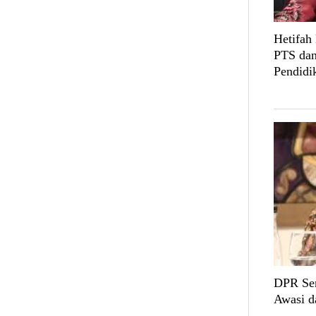
Hetifah
PTS dan
Pendidi
DPR Sen
Awasi d