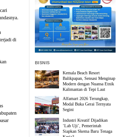
cari
andasnya.
u
erjadi di
kan
BISNIS
Kemala Beach Resort
Balikpapan, Sensasi Menginap
Modern dengan Nuansa Etnik
Kalimantan di Tepi Laut
Alfamart 2026 Terungkap,
Modal Buka Gerai Ternyata
as
Segini
Kabupaten
pasar
Industri Kreatif Dijadikan
‘Lab Uji’, Pemerintah
Siapkan Skema Baru Tenaga
Kerja?