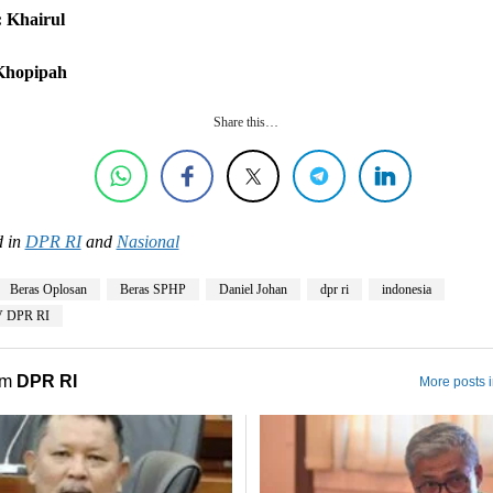
 Khairul
 Khopipah
Share this…
 in
DPR RI
and
Nasional
Beras Oplosan
Beras SPHP
Daniel Johan
dpr ri
indonesia
V DPR RI
om
DPR RI
More posts 