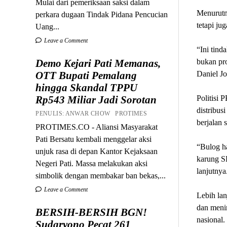
Mulai dari pemeriksaan saksi dalam
Menurutn
perkara dugaan Tindak Pidana Pencucian
tetapi ju
Uang...
Leave a Comment
“Ini tind
Demo Kejari Pati Memanas,
bukan pr
OTT Bupati Pemalang
Daniel Jo
hingga Skandal TPPU
Rp543 Miliar Jadi Sorotan
Politisi
distribus
PENULIS: ANWAR CHOW PROTIMES
berjalan 
PROTIMES.CO - Aliansi Masyarakat
Pati Bersatu kembali menggelar aksi
“Bulog ha
unjuk rasa di depan Kantor Kejaksaan
karung SP
Negeri Pati. Massa melakukan aksi
lanjutnya
simbolik dengan membakar ban bekas,...
Leave a Comment
Lebih lan
dan meni
BERSIH-BERSIH BGN!
nasional.
Sudaryono Pecat 261