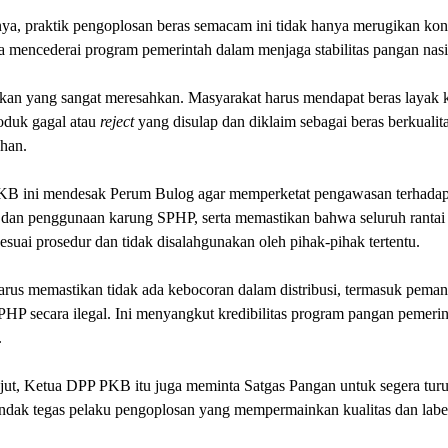
ya, praktik pengoplosan beras semacam ini tidak hanya merugikan ko
ga mencederai program pemerintah dalam menjaga stabilitas pangan nasi
akan yang sangat meresahkan. Masyarakat harus mendapat beras layak 
oduk gagal atau
reject
yang disulap dan diklaim sebagai beras berkualita
han.
 PKB ini mendesak Perum Bulog agar memperketat pengawasan terhada
i dan penggunaan karung SPHP, serta memastikan bahwa seluruh rantai d
sesuai prosedur dan tidak disalahgunakan oleh pihak-pihak tertentu.
rus memastikan tidak ada kebocoran dalam distribusi, termasuk peman
HP secara ilegal. Ini menyangkut kredibilitas program pangan pemerin
.
jut, Ketua DPP PKB itu juga meminta Satgas Pangan untuk segera tur
ndak tegas pelaku pengoplosan yang mempermainkan kualitas dan labe