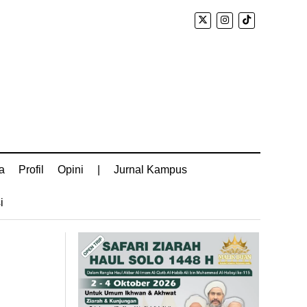
a
Profil
Opini
|
Jurnal Kampus
i