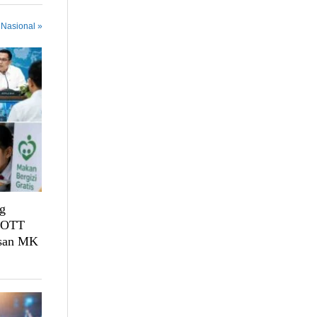
 Nasional »
g
, OTT
usan MK