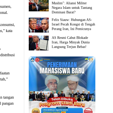
Muslim”: Aliansi Militer
nsumen,
Negara Islam untuk Tantang
Dominasi Barat?
onal.
Felix Siauw: Hubungan AS-
Israel Pecah Kongsi di Tengah
konsumsi,
Perang Iran, Ini Pemicunya
s,” kata
AS Resmi Cabut Blokade
Iran, Harga Minyak Dunia
Langsung Terjun Bebas!
p
istribusi
faatan
tah,”
un tangan
l pangan