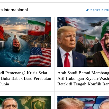
om
Internasional
More posts in Int
adi Pemenang? Krisis Selat
Arab Saudi Berani Memban
Buka Babak Baru Perebutan
AS! Hubungan Riyadh-Wash
Dunia
Retak di Tengah Konflik Ira