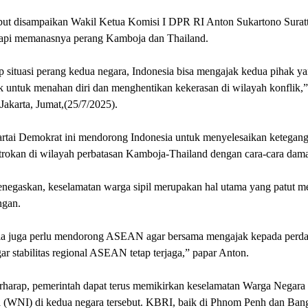
ebut disampaikan Wakil Ketua Komisi I DPR RI Anton Sukartono Suratt
pi memanasnya perang Kamboja dan Thailand.
 situasi perang kedua negara, Indonesia bisa mengajak kedua pihak y
k untuk menahan diri dan menghentikan kekerasan di wilayah konflik,”
Jakarta, Jumat,(25/7/2025).
Partai Demokrat ini mendorong Indonesia untuk menyelesaikan ketegan
trokan di wilayah perbatasan Kamboja-Thailand dengan cara-cara dama
negaskan, keselamatan warga sipil merupakan hal utama yang patut m
ngan.
ia juga perlu mendorong ASEAN agar bersama mengajak kepada perd
gar stabilitas regional ASEAN tetap terjaga,” papar Anton.
rharap, pemerintah dapat terus memikirkan keselamatan Warga Negara
a (WNI) di kedua negara tersebut. KBRI, baik di Phnom Penh dan Ban