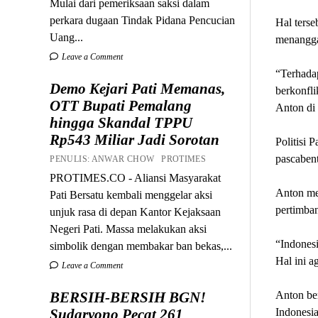
Mulai dari pemeriksaan saksi dalam
perkara dugaan Tindak Pidana Pencucian
Hal ters
Uang...
menangga
Leave a Comment
“Terhadap
Demo Kejari Pati Memanas,
berkonfli
OTT Bupati Pemalang
Anton di 
hingga Skandal TPPU
Rp543 Miliar Jadi Sorotan
Politisi 
pascaben
PENULIS: ANWAR CHOW PROTIMES
PROTIMES.CO - Aliansi Masyarakat
Anton me
Pati Bersatu kembali menggelar aksi
pertimba
unjuk rasa di depan Kantor Kejaksaan
Negeri Pati. Massa melakukan aksi
“Indones
simbolik dengan membakar ban bekas,...
Hal ini a
Leave a Comment
Anton be
BERSIH-BERSIH BGN!
Indonesi
Sudaryono Pecat 261