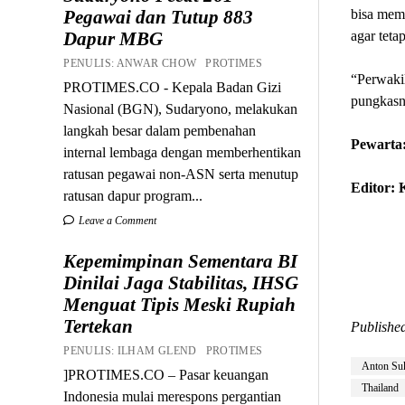
bisa mem
Pegawai dan Tutup 883
agar teta
Dapur MBG
PENULIS: ANWAR CHOW PROTIMES
“Perwaki
PROTIMES.CO - Kepala Badan Gizi
pungkasn
Nasional (BGN), Sudaryono, melakukan
langkah besar dalam pembenahan
Pewarta:
internal lembaga dengan memberhentikan
ratusan pegawai non-ASN serta menutup
Editor:
ratusan dapur program...
Leave a Comment
Kepemimpinan Sementara BI
Dinilai Jaga Stabilitas, IHSG
Menguat Tipis Meski Rupiah
Tertekan
Published
PENULIS: ILHAM GLEND PROTIMES
Anton Suk
]PROTIMES.CO – Pasar keuangan
Thailand
Indonesia mulai merespons pergantian