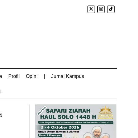
a
Profil
Opini
|
Jurnal Kampus
i
a