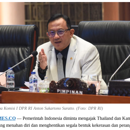
ua Komisi I DPR RI Anton Sukartono Suratto. (Foto: DPR RI)
MES.CO
— Pemerintah Indonesia diminta mengajak Thailand dan Ka
ing menahan diri dan menghentikan segala bentuk kekerasan dan peran