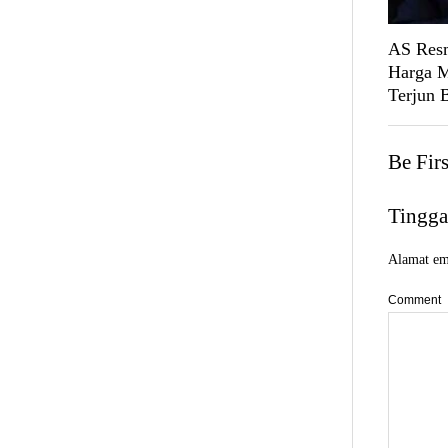
AS Resm
Harga M
Terjun 
Be Fir
Tingga
Alamat ema
Comment