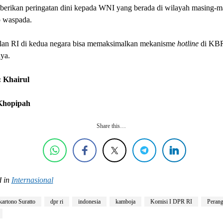
berikan peringatan dini kepada WNI yang berada di wilayah masing-m
p waspada.
lan RI di kedua negara bisa memaksimalkan mekanisme
hotline
di KBR
ya.
 Khairul
 Khopipah
Share this…
 in
Internasional
artono Suratto
dpr ri
indonesia
kamboja
Komisi I DPR RI
Peran