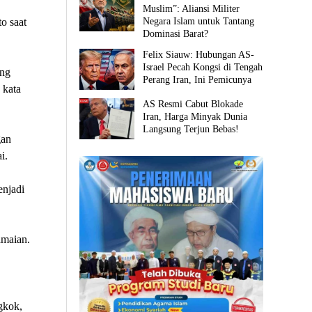
Muslim”: Aliansi Militer
Negara Islam untuk Tantang
o saat
Dominasi Barat?
Felix Siauw: Hubungan AS-
Israel Pecah Kongsi di Tengah
ang
Perang Iran, Ini Pemicunya
 kata
AS Resmi Cabut Blokade
Iran, Harga Minyak Dunia
Langsung Terjun Bebas!
gan
i.
enjadi
amaian.
gkok,