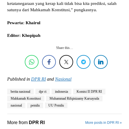
ketatanegaraan yang kerap kali tidak bisa kita prediksi, salah
satunya dari Mahkamah Konstitusi,” pungkasnya.
Pewarta: Khairul
Editor: Khopipah
Share this…
Published in
DPR RI
and
Nasional
berita nasional
dpr ri
indonesia
Komisi II DPR RI
Mahkamah Konstitusi
Muhammad Rifqinizamy Karsayuda
nasional
pemilu
UU Pemilu
More from
DPR RI
More posts in DPR RI »