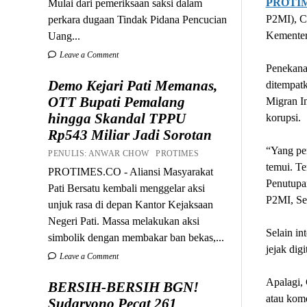
PROTI
Mulai dari pemeriksaan saksi dalam
P2MI), Ch
perkara dugaan Tindak Pidana Pencucian
Kementer
Uang...
Leave a Comment
Penekana
Demo Kejari Pati Memanas,
ditempatk
OTT Bupati Pemalang
Migran In
hingga Skandal TPPU
korupsi.
Rp543 Miliar Jadi Sorotan
“Yang per
PENULIS: ANWAR CHOW PROTIMES
temui. Te
PROTIMES.CO - Aliansi Masyarakat
Penutupa
Pati Bersatu kembali menggelar aksi
P2MI, Se
unjuk rasa di depan Kantor Kejaksaan
Negeri Pati. Massa melakukan aksi
Selain i
simbolik dengan membakar ban bekas,...
jejak dig
Leave a Comment
Apalagi,
BERSIH-BERSIH BGN!
atau kom
Sudaryono Pecat 261