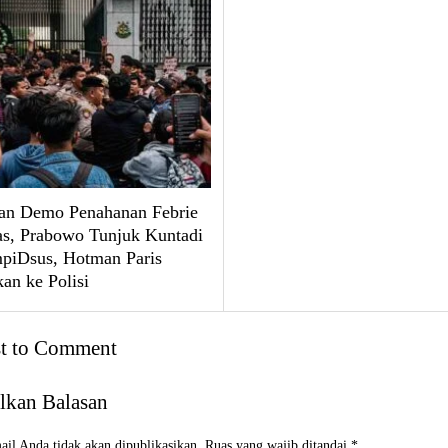
an Demo Penahanan Febrie
, Prabowo Tunjuk Kuntadi
mpiDsus, Hotman Paris
an ke Polisi
st to Comment
lkan Balasan
il Anda tidak akan dipublikasikan.
Ruas yang wajib ditandai
*