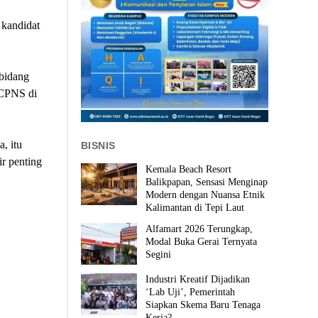
 kandidat
bidang
 CPNS di
.
, itu
BISNIS
r penting
Kemala Beach Resort
Balikpapan, Sensasi Menginap
Modern dengan Nuansa Etnik
Kalimantan di Tepi Laut
Alfamart 2026 Terungkap,
Modal Buka Gerai Ternyata
Segini
Industri Kreatif Dijadikan
‘Lab Uji’, Pemerintah
Siapkan Skema Baru Tenaga
Kerja?