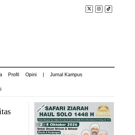
a
Profil
Opini
|
Jurnal Kampus
i
tas