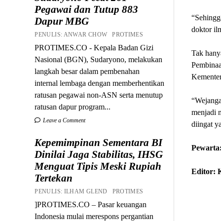
Pegawai dan Tutup 883
“Sehingga
Dapur MBG
doktor il
PENULIS: ANWAR CHOW PROTIMES
PROTIMES.CO - Kepala Badan Gizi
Tak hany
Nasional (BGN), Sudaryono, melakukan
Pembinaa
langkah besar dalam pembenahan
Kementer
internal lembaga dengan memberhentikan
ratusan pegawai non-ASN serta menutup
“Wejangan
ratusan dapur program...
menjadi 
Leave a Comment
diingat y
Kepemimpinan Sementara BI
Pewarta:
Dinilai Jaga Stabilitas, IHSG
Menguat Tipis Meski Rupiah
Editor:
Tertekan
PENULIS: ILHAM GLEND PROTIMES
]PROTIMES.CO – Pasar keuangan
Indonesia mulai merespons pergantian