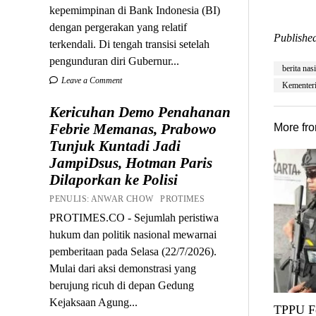
kepemimpinan di Bank Indonesia (BI)
dengan pergerakan yang relatif
Published
terkendali. Di tengah transisi setelah
pengunduran diri Gubernur...
berita nas
Leave a Comment
Kementer
Kericuhan Demo Penahanan
Febrie Memanas, Prabowo
More fr
Tunjuk Kuntadi Jadi
JampiDsus, Hotman Paris
Dilaporkan ke Polisi
PENULIS: ANWAR CHOW PROTIMES
PROTIMES.CO - Sejumlah peristiwa
hukum dan politik nasional mewarnai
pemberitaan pada Selasa (22/7/2026).
Mulai dari aksi demonstrasi yang
berujung ricuh di depan Gedung
Kejaksaan Agung...
TPPU Fe