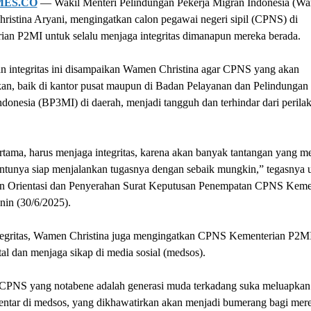
MES.CO
— Wakil Menteri Pelindungan Pekerja Migran Indonesia (W
ristina Aryani, mengingatkan calon pegawai negeri sipil (CPNS) di
ian P2MI untuk selalu menjaga integritas dimanapun mereka berada.
n integritas ini disampaikan Wamen Christina agar CPNS yang akan
an, baik di kantor pusat maupun di Badan Pelayanan dan Pelindungan 
donesia (BP3MI) di daerah, menjadi tangguh dan terhindar dari perila
tama, harus menjaga integritas, karena akan banyak tantangan yang m
ntunya siap menjalankan tugasnya dengan sebaik mungkin,” tegasnya u
n Orientasi dan Penyerahan Surat Keputusan Penempatan CPNS Keme
nin (30/6/2025).
ntegritas, Wamen Christina juga mengingatkan CPNS Kementerian P2MI 
ital dan menjaga sikap di media sosial (medsos).
 CPNS yang notabene adalah generasi muda terkadang suka meluapkan
entar di medsos, yang dikhawatirkan akan menjadi bumerang bagi mer