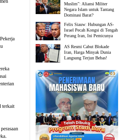
amen
Muslim”: Aliansi Militer
Negara Islam untuk Tantang
Dominasi Barat?
Felix Siauw: Hubungan AS-
Israel Pecah Kongsi di Tengah
Perang Iran, Ini Pemicunya
Pekerja
ku
AS Resmi Cabut Blokade
Iran, Harga Minyak Dunia
Langsung Terjun Bebas!
ereka
sai
nterian
terkait
 perasaan
eka.