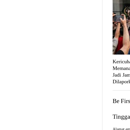
Kericuh
Memanas
Jadi Ja
Dilapork
Be Fir
Tingga
Alamat ema