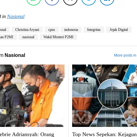
 in
Nasional
ional
Christina Aryani
cpns
indonesia
Integritas
Jejak Digital
ian P2MI
nasional
Wakil Menteri P2MI
om
Nasional
More posts in
brie Adriansyah: Orang
Top News Sepekan: Kejagun