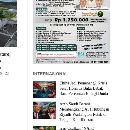
tare,
p
n
INTERNASIONAL
S 23
China Jadi Pemenang? Krisis
Selat Hormuz Buka Babak
Baru Perebutan Energi Dunia
Arab Saudi Berani
Membangkang AS! Hubungan
Riyadh-Washington Retak di
Tengah Konflik Iran
Iran Usulkan “NATO