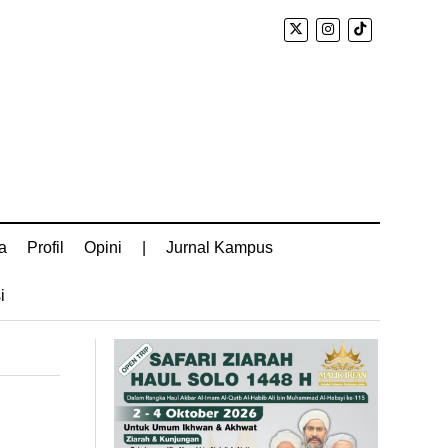
a
Profil
Opini
|
Jurnal Kampus
i