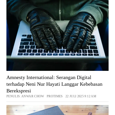
Amnesty International: Serangan Digital
terhadap Neni Nur Hayati Langgar Kebebasan
Berekspresi
PENULIS: ANWAR CHOW PROTIMES 22 JULI 2025 9:12 AM