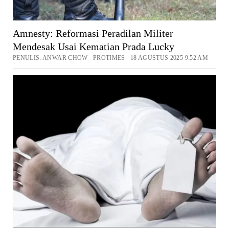
Amnesty: Reformasi Peradilan Militer
Mendesak Usai Kematian Prada Lucky
PENULIS: ANWAR CHOW PROTIMES 18 AGUSTUS 2025 9:52 AM