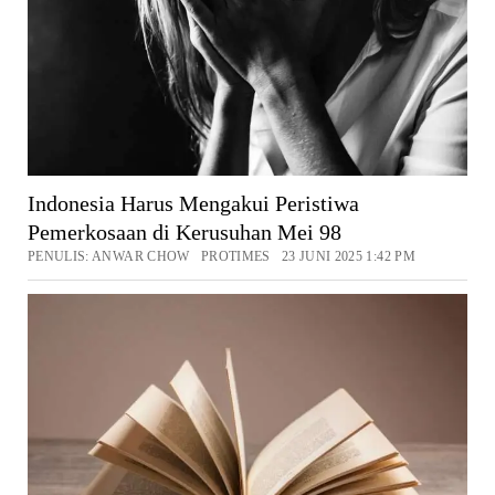
Indonesia Harus Mengakui Peristiwa
Pemerkosaan di Kerusuhan Mei 98
PENULIS: ANWAR CHOW PROTIMES 23 JUNI 2025 1:42 PM