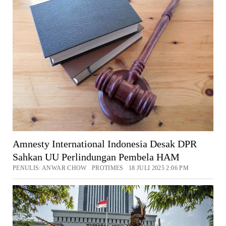
Amnesty International Indonesia Desak DPR
Sahkan UU Perlindungan Pembela HAM
PENULIS: ANWAR CHOW PROTIMES 18 JULI 2025 2:06 PM