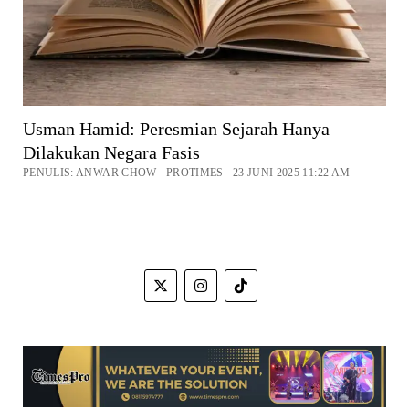
Usman Hamid: Peresmian Sejarah Hanya
Dilakukan Negara Fasis
PENULIS: ANWAR CHOW PROTIMES 23 JUNI 2025 11:22 AM