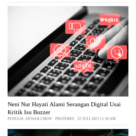
Neni Nur Hayati Alami Serangan Digital Usai
Kritik Isu Buzzer
PENULIS: ANWAR CHOW PROTIMES 22 JULI 2025 11:10 AM