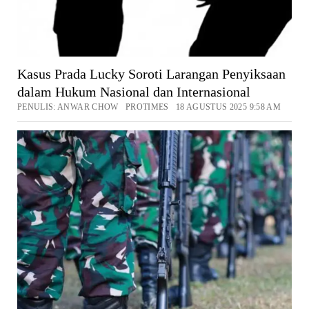
Kasus Prada Lucky Soroti Larangan Penyiksaan
dalam Hukum Nasional dan Internasional
PENULIS: ANWAR CHOW PROTIMES 18 AGUSTUS 2025 9:58 AM