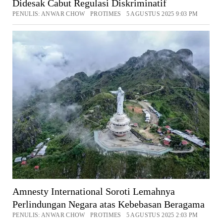
Didesak Cabut Regulasi Diskriminatif
PENULIS: ANWAR CHOW PROTIMES 5 AGUSTUS 2025 9:03 PM
Amnesty International Soroti Lemahnya
Perlindungan Negara atas Kebebasan Beragama
PENULIS: ANWAR CHOW PROTIMES 5 AGUSTUS 2025 2:03 PM