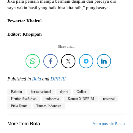
Jika para pemain mampu bermain disiplin dan percaya diri,
saya yakin hasil yang baik bisa kita raih,” pungkasnya.
Pewarta: Khairul
Editor: Khopipah
Share this…
Published in
Bola
and
DPR RI
Bahrain
berita nasional
dpr ri
Golkar
Hetifah Sjaifudian
indonesia
Komisi X DPR RI
nasional
Piala Dunia
Timnas Indonesia
More from
Bola
More posts in Bola »