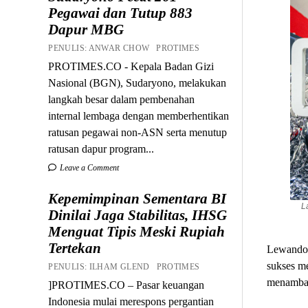
Pegawai dan Tutup 883
Dapur MBG
PENULIS: ANWAR CHOW PROTIMES
PROTIMES.CO - Kepala Badan Gizi
Nasional (BGN), Sudaryono, melakukan
langkah besar dalam pembenahan
internal lembaga dengan memberhentikan
ratusan pegawai non-ASN serta menutup
ratusan dapur program...
Leave a Comment
Kepemimpinan Sementara BI
L
Dinilai Jaga Stabilitas, IHSG
Menguat Tipis Meski Rupiah
Tertekan
Lewandow
sukses me
PENULIS: ILHAM GLEND PROTIMES
menambah
]PROTIMES.CO – Pasar keuangan
Indonesia mulai merespons pergantian