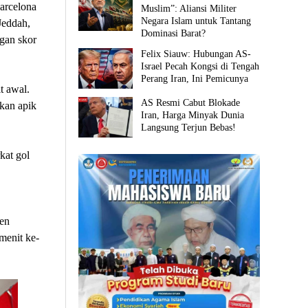
arcelona
Muslim”: Aliansi Militer
Negara Islam untuk Tantang
Jeddah,
Dominasi Barat?
gan skor
Felix Siauw: Hubungan AS-
Israel Pecah Kongsi di Tengah
Perang Iran, Ini Pemicunya
t awal.
AS Resmi Cabut Blokade
akan apik
Iran, Harga Minyak Dunia
Langsung Terjun Bebas!
kat gol
ien
enit ke-