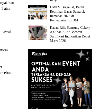
inyatakan
UMKM Bergeliat, Bahlil
1 atas
Resmikan Bazar Semarak
Ramadan 2026 di
Kementerian ESDM
Kapan Rilis Samsung Galaxy
it awal
A37 dan A57? Bocoran
Sertifikasi Indikasikan Debut
Maret 2026
bebas
er
rsebut.