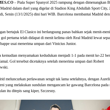
MES.CO
– Piala Super Spanyol 2025 rampung dengan dimenangkan B
 Madrid dalam duel yang digelar di Stadion King Abdullah Sport City, 
di, Senin (13/1/2025) dini hari WIB. Barcelona membantai Madrid den
gan bertajuk El Clasico ini berlangsung panas bahkan sejak menit-meni
 gol pertama telah didapat di menit kelima oleh Real Madrid lewat sep
bappe usai menerima umpan dari Vinicius Junior.
a kemudian menyamakan kedudukan menjadi 1-1 pada menit ke-22 ber
mal. Gol tersebut dicetaknya setelah menerima umpan dari Robert
wski.
id meluncurkan perlawanan sengit tak lama setelahnya, dengan Aurel
ni yang melakukan sundulan mengancam ke gawang Barcelona pada m
lan itu ditepis sang kiper, Szczesny.