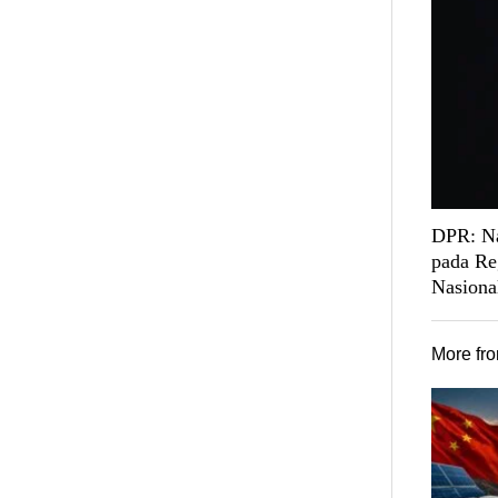
DPR: Na
pada Re
Nasiona
More fr