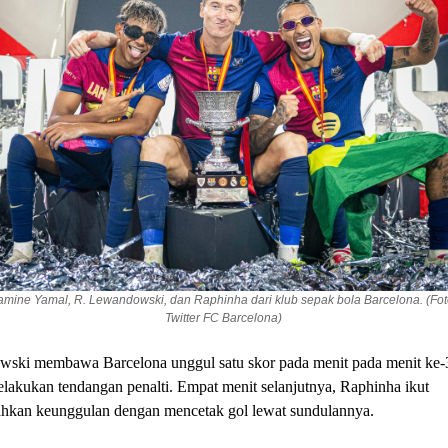
amine Yamal, R. Lewandowski, dan Raphinha dari klub sepak bola Barcelona. (Fot
Twitter FC Barcelona)
ski membawa Barcelona unggul satu skor pada menit pada menit ke-3
lakukan tendangan penalti. Empat menit selanjutnya, Raphinha ikut
kan keunggulan dengan mencetak gol lewat sundulannya.