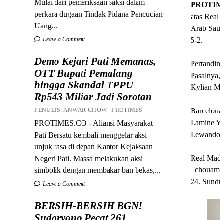
Mulai dari pemeriksaan saksi dalam
PROTI
perkara dugaan Tindak Pidana Pencucian
atas Real
Uang...
Arab Sau
Leave a Comment
5-2.
Demo Kejari Pati Memanas,
Pertandin
OTT Bupati Pemalang
Pasalnya,
hingga Skandal TPPU
Kylian M
Rp543 Miliar Jadi Sorotan
PENULIS: ANWAR CHOW PROTIMES
Barcelon
Lamine Ya
PROTIMES.CO - Aliansi Masyarakat
Lewando
Pati Bersatu kembali menggelar aksi
unjuk rasa di depan Kantor Kejaksaan
Real Madr
Negeri Pati. Massa melakukan aksi
Tchouame
simbolik dengan membakar ban bekas,...
24. Sundu
Leave a Comment
BERSIH-BERSIH BGN!
Sudaryono Pecat 261