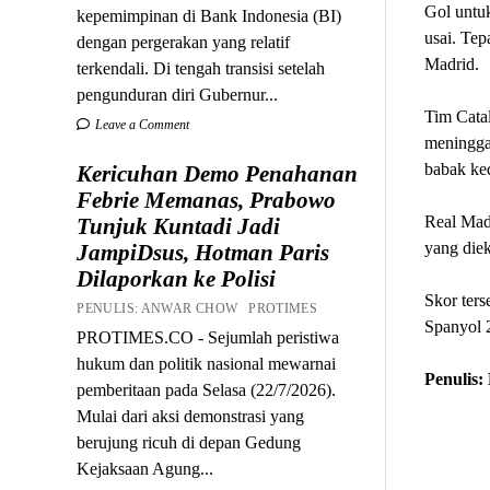
Gol untuk
kepemimpinan di Bank Indonesia (BI)
usai. Te
dengan pergerakan yang relatif
Madrid.
terkendali. Di tengah transisi setelah
pengunduran diri Gubernur...
Tim Catal
Leave a Comment
meningga
babak ke
Kericuhan Demo Penahanan
Febrie Memanas, Prabowo
Real Mad
Tunjuk Kuntadi Jadi
yang diek
JampiDsus, Hotman Paris
Dilaporkan ke Polisi
Skor ters
PENULIS: ANWAR CHOW PROTIMES
Spanyol 
PROTIMES.CO - Sejumlah peristiwa
hukum dan politik nasional mewarnai
Penulis:
pemberitaan pada Selasa (22/7/2026).
Mulai dari aksi demonstrasi yang
berujung ricuh di depan Gedung
Kejaksaan Agung...