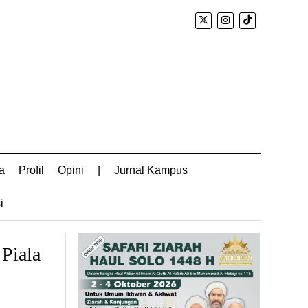
a
Profil
Opini
|
Jurnal Kampus
i
 Piala