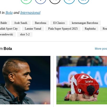
 in
Bola
and
Internasional
 Balde
Arab Saudi.
Barcelona
El Clasico
kemenangan Barcelona
llah Sport City
Lamine Yamal
Piala Super Spanyol 2025
Raphinha
Rea
ewandowski
skor 5-2
om
Bola
More post