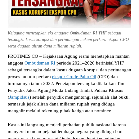
Kejagung menetapkan eks anggota Ombudsman RI YHF sebagai
tersangka kasus korupsi dan perintangan hukum perkara ekspor CPO
serta dugaan aliran dana miliaran rupiah.
PROTIMES.CO – Kejaksaan Agung resmi menetapkan mantan
anggota
Ombudsman RI
periode 2021–2026 berinisial YHF
sebagai tersangka dalam kasus dugaan korupsi dan perintangan
proses hukum perkara
ekspor Crude Palm Oil
(CPO) dan
turunannya tahun 2022. Penetapan tersangka dilakukan Tim
Penyidik Jaksa Agung Muda Bidang Tindak Pidana Khusus
(
Jampidsus
) setelah penyidik mengantongi sejumlah alat bukti,
termasuk jejak aliran dana miliaran rupiah yang diduga
mengalir melalui rekening pihak ketiga atau nominee.
Kasus ini langsung menjadi perhatian publik nasional karena
menyeret mantan pejabat lembaga negara yang diduga ikut
merekayasa laporan resmi Ombudsman demi kepentingan