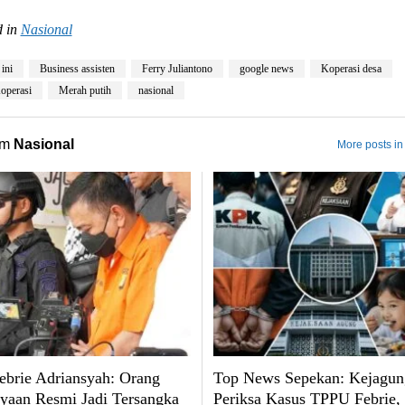
 in
Nasional
 ini
Business assisten
Ferry Juliantono
google news
Koperasi desa
operasi
Merah putih
nasional
om
Nasional
More posts in
brie Adriansyah: Orang
Top News Sepekan: Kejagun
yaan Resmi Jadi Tersangka
Periksa Kasus TPPU Febrie