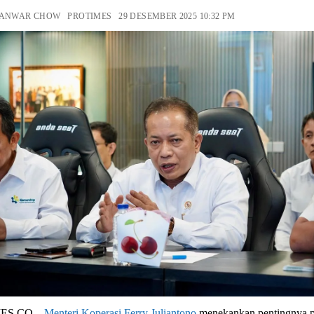
 ANWAR CHOW PROTIMES 29 DESEMBER 2025 10:32 PM
ES.CO –
Menteri Koperasi
Ferry Juliantono
menekankan pentingnya p