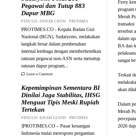
Ferry ke
Pegawai dan Tutup 883
program u
Dapur MBG
Merah Pu
PENULIS: ANWAR CHOW PROTIMES
transaksi
PROTIMES.CO - Kepala Badan Gizi
tersebut 
Nasional (BGN), Sudaryono, melakukan
dalam up
langkah besar dalam pembenahan
BA dan ke
internal lembaga dengan memberhentikan
pelaksan
ratusan pegawai non-ASN serta menutup
sangat be
ratusan dapur program...
Leave a Comment
Terkait 
melakukan
Kepemimpinan Sementara BI
akan dil
Dinilai Jaga Stabilitas, IHSG
Menguat Tipis Meski Rupiah
Dalam pe
Tertekan
Merah Put
PENULIS: ILHAM GLEND PROTIMES
percepata
]PROTIMES.CO – Pasar keuangan
2026 dapa
Indonesia mulai merespons pergantian