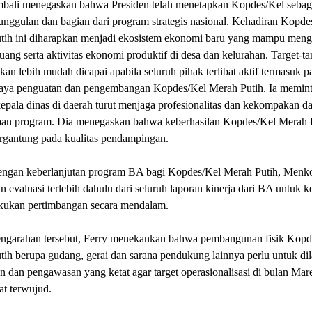
mbali menegaskan bahwa Presiden telah menetapkan Kopdes/Kel sebag
nggulan dan bagian dari program strategis nasional. Kehadiran Kopde
tih ini diharapkan menjadi ekosistem ekonomi baru yang mampu men
 uang serta aktivitas ekonomi produktif di desa dan kelurahan. Target-ta
akan lebih mudah dicapai apabila seluruh pihak terlibat aktif termasuk 
aya penguatan dan pengembangan Kopdes/Kel Merah Putih. Ia memint
pala dinas di daerah turut menjaga profesionalitas dan kekompakan d
aan program. Dia menegaskan bahwa keberhasilan Kopdes/Kel Merah 
rgantung pada kualitas pendampingan.
dengan keberlanjutan program BA bagi Kopdes/Kel Merah Putih, Menk
 evaluasi terlebih dahulu dari seluruh laporan kinerja dari BA untuk 
akukan pertimbangan secara mendalam.
ngarahan tersebut, Ferry menekankan bahwa pembangunan fisik Kopd
ih berupa gudang, gerai dan sarana pendukung lainnya perlu untuk di
n dan pengawasan yang ketat agar target operasionalisasi di bulan Mare
t terwujud.