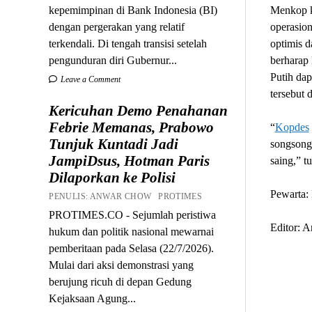
kepemimpinan di Bank Indonesia (BI)
Menkop k
dengan pergerakan yang relatif
operasion
terkendali. Di tengah transisi setelah
optimis d
pengunduran diri Gubernur...
berharap 
Putih da
Leave a Comment
tersebut 
Kericuhan Demo Penahanan
Febrie Memanas, Prabowo
“
Kopdes
Tunjuk Kuntadi Jadi
songsong
JampiDsus, Hotman Paris
saing,” t
Dilaporkan ke Polisi
Pewarta: 
PENULIS: ANWAR CHOW PROTIMES
PROTIMES.CO - Sejumlah peristiwa
Editor: 
hukum dan politik nasional mewarnai
pemberitaan pada Selasa (22/7/2026).
Mulai dari aksi demonstrasi yang
berujung ricuh di depan Gedung
Kejaksaan Agung...