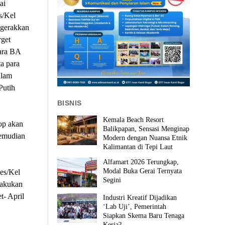
ai
s/Kel
ggerakkan
rget
para BA
a para
alam
Putih
BISNIS
Kemala Beach Resort
op akan
Balikpapan, Sensasi Menginap
kemudian
Modern dengan Nuansa Etnik
Kalimantan di Tepi Laut
Alfamart 2026 Terungkap,
Modal Buka Gerai Ternyata
es/Kel
Segini
lakukan
t- April
Industri Kreatif Dijadikan
‘Lab Uji’, Pemerintah
Siapkan Skema Baru Tenaga
Kerja?