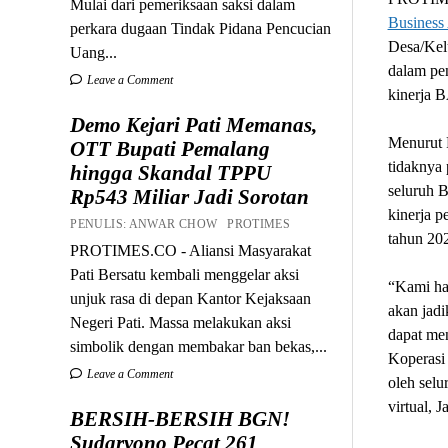
Mulai dari pemeriksaan saksi dalam
Business 
perkara dugaan Tindak Pidana Pencucian
Desa/Kel
Uang...
dalam pe
Leave a Comment
kinerja 
Demo Kejari Pati Memanas,
Menurut F
OTT Bupati Pemalang
tidaknya
hingga Skandal TPPU
seluruh B
Rp543 Miliar Jadi Sorotan
kinerja p
PENULIS: ANWAR CHOW PROTIMES
tahun 20
PROTIMES.CO - Aliansi Masyarakat
Pati Bersatu kembali menggelar aksi
“Kami ha
unjuk rasa di depan Kantor Kejaksaan
akan jadi
Negeri Pati. Massa melakukan aksi
dapat men
simbolik dengan membakar ban bekas,...
Koperasi
Leave a Comment
oleh selu
virtual, J
BERSIH-BERSIH BGN!
Sudaryono Pecat 261