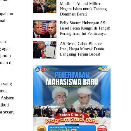
Muslim”: Aliansi Militer
Negara Islam untuk Tantang
mpaikan
Dominasi Barat?
nal
Felix Siauw: Hubungan AS-
Israel Pecah Kongsi di Tengah
Perang Iran, Ini Pemicunya
tau
AS Resmi Cabut Blokade
 agar
Iran, Harga Minyak Dunia
Langsung Terjun Bebas!
aporan
utan di
n yang
emua
 Asisten
ikuti
a secara