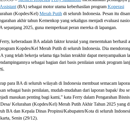
Assistant
(BA) sebagai motor utama keberhasilan program
Koperasi
urahan (Kopdes/Kel)
Merah Putih
di seluruh Indonesia. Pesan itu disa
ngarahan akhir tahun Kemenkop yang sekaligus menjadi evaluasi nasio
BA sepanjang 2025, guna memperkuat peran mereka di lapangan.
erry, keberadaan BA adalah faktor krusial yang menentukan berhasil a
 program Kopdes/Kel Merah Putih di seluruh Indonesia. Dia mendorong
A yang telah bekerja selama tiga bulan terakhir dapat menyampaikan l
endampingannya sebagai bagian dari basis penilaian untuk program lanj
26.
rap para BA di seluruh wilayah di Indonesia membuat semacam lapora
kan sebagai basis penilaian, mudah-mudahan dari laporan bapak/ ibu s
jadi masukan penting bagi kami,” kata Ferry dalam Pengarahan Bisnis
 Desa/ Kelurahan (Kopdes/Kel) Merah Putih Akhir Tahun 2025 yang di
ruh BA dan Kepala Dinas Propinsi/Kabupaten/Kota di seluruh Indonesi
akarta, Senin (29/12).