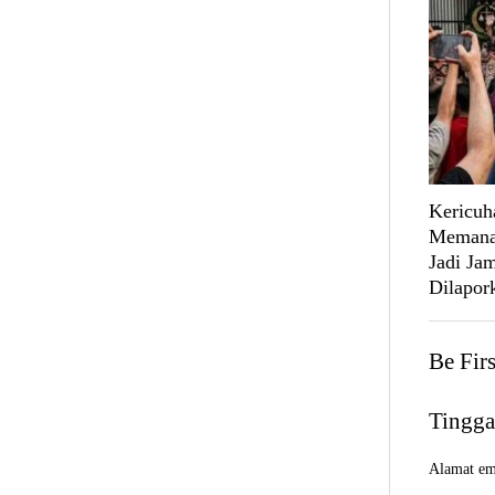
Kericuh
Memanas
Jadi Ja
Dilapork
Be Fir
Tingga
Alamat ema