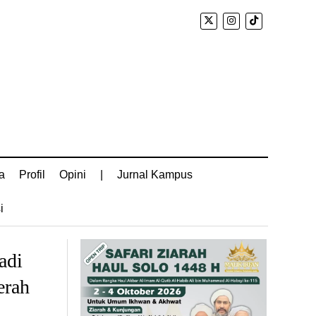
a
Profil
Opini
|
Jurnal Kampus
i
adi
erah