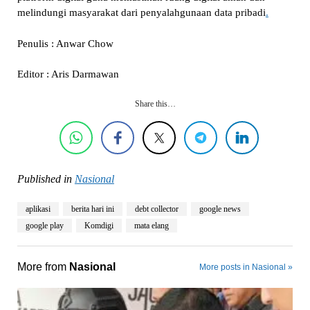
melindungi masyarakat dari penyalahgunaan data pribadi
.
Penulis : Anwar Chow
Editor : Aris Darmawan
Share this…
Published in
Nasional
aplikasi
berita hari ini
debt collector
google news
google play
Komdigi
mata elang
More from
Nasional
More posts in Nasional »