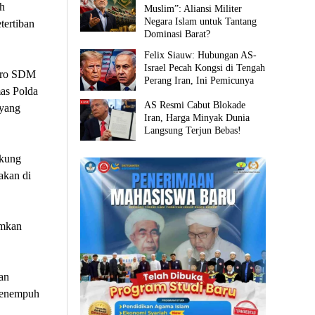
h
Muslim”: Aliansi Militer
Negara Islam untuk Tantang
tertiban
Dominasi Barat?
Felix Siauw: Hubungan AS-
Israel Pecah Kongsi di Tengah
Karo SDM
Perang Iran, Ini Pemicunya
mas Polda
AS Resmi Cabut Blokade
 yang
Iran, Harga Minyak Dunia
Langsung Terjun Bebas!
ukung
akan di
amkan
an
menempuh