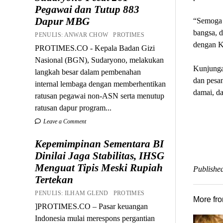
Pegawai dan Tutup 883
Dapur MBG
“Semoga p
bangsa, d
PENULIS: ANWAR CHOW PROTIMES
dengan Ke
PROTIMES.CO - Kepala Badan Gizi
Nasional (BGN), Sudaryono, melakukan
Kunjungan
langkah besar dalam pembenahan
dan pesan
internal lembaga dengan memberhentikan
damai, da
ratusan pegawai non-ASN serta menutup
ratusan dapur program...
Leave a Comment
Kepemimpinan Sementara BI
Dinilai Jaga Stabilitas, IHSG
Menguat Tipis Meski Rupiah
Published
Tertekan
PENULIS: ILHAM GLEND PROTIMES
More fr
]PROTIMES.CO – Pasar keuangan
Indonesia mulai merespons pergantian