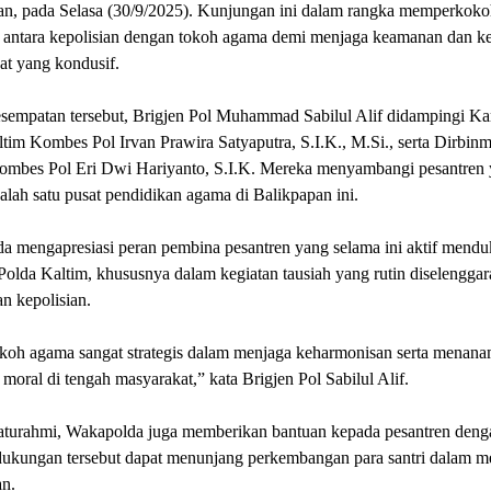
an, pada Selasa (30/9/2025). Kunjungan ini dalam rangka memperkoko
s antara kepolisian dengan tokoh agama demi menjaga keamanan dan ke
at yang kondusif.
sempatan tersebut, Brigjen Pol Muhammad Sabilul Alif didampingi 
tim Kombes Pol Irvan Prawira Satyaputra, S.I.K., M.Si., serta Dirbin
ombes Pol Eri Dwi Hariyanto, S.I.K. Mereka menyambangi pesantren
alah satu pusat pendidikan agama di Balikpapan ini.
a mengapresiasi peran pembina pesantren yang selama ini aktif mend
olda Kaltim, khususnya dalam kegiatan tausiah yang rutin diselenggar
n kepolisian.
okoh agama sangat strategis dalam menjaga keharmonisan serta menan
ai moral di tengah masyarakat,” kata Brigjen Pol Sabilul Alif.
ilaturahmi, Wakapolda juga memberikan bantuan kepada pesantren deng
dukungan tersebut dapat menunjang perkembangan para santri dalam 
an.