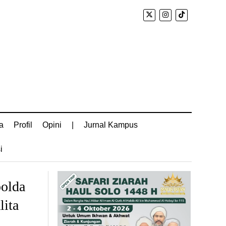
a
Profil
Opini
|
Jurnal Kampus
i
olda
lita