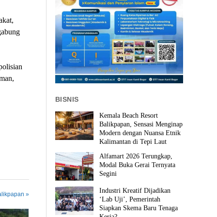
akat,
rgabung
.
olisian
aman,
BISNIS
Kemala Beach Resort
Balikpapan, Sensasi Menginap
Modern dengan Nuansa Etnik
Kalimantan di Tepi Laut
Alfamart 2026 Terungkap,
Modal Buka Gerai Ternyata
Segini
Industri Kreatif Dijadikan
alikpapan »
‘Lab Uji’, Pemerintah
Siapkan Skema Baru Tenaga
Kerja?