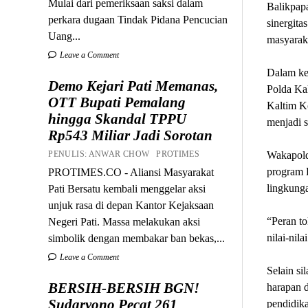
Mulai dari pemeriksaan saksi dalam
Balikpap
perkara dugaan Tindak Pidana Pencucian
sinergita
Uang...
masyarak
Leave a Comment
Dalam ke
Demo Kejari Pati Memanas,
Polda Kal
OTT Bupati Pemalang
Kaltim K
hingga Skandal TPPU
menjadi s
Rp543 Miliar Jadi Sorotan
PENULIS: ANWAR CHOW PROTIMES
Wakapold
program P
PROTIMES.CO - Aliansi Masyarakat
lingkunga
Pati Bersatu kembali menggelar aksi
unjuk rasa di depan Kantor Kejaksaan
“Peran t
Negeri Pati. Massa melakukan aksi
nilai-nil
simbolik dengan membakar ban bekas,...
Leave a Comment
Selain s
BERSIH-BERSIH BGN!
harapan 
Sudaryono Pecat 261
pendidik