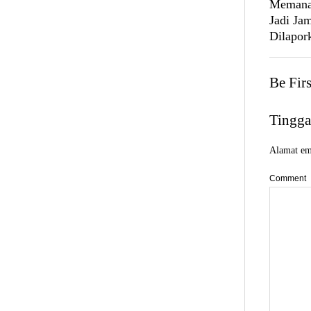
Memanas
Jadi Ja
Dilapork
Be Fir
Tingga
Alamat ema
Comment