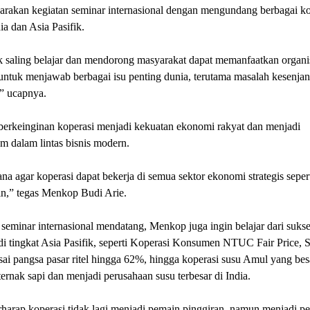
arakan kegiatan seminar internasional dengan mengundang berbagai ko
ia dan Asia Pasifik.
k saling belajar dan mendorong masyarakat dapat memanfaatkan organi
untuk menjawab berbagai isu penting dunia, terutama masalah kesenja
” ucapnya.
erkeinginan koperasi menjadi kekuatan ekonomi rakyat dan menjadi
m dalam lintas bisnis modern.
a agar koperasi dapat bekerja di semua sektor ekonomi strategis sepert
in,” tegas Menkop Budi Arie.
seminar internasional mendatang, Menkop juga ingin belajar dari suks
di tingkat Asia Pasifik, seperti Koperasi Konsumen NTUC Fair Price, 
ai pangsa pasar ritel hingga 62%, hingga koperasi susu Amul yang bes
ternak sapi dan menjadi perusahaan susu terbesar di India.
harap koperasi tidak lagi menjadi pemain pinggiran, namun menjadi p