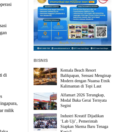
perasi
sasi
ngan
BISNIS
Kemala Beach Resort
i di
Balikpapan, Sensasi Menginap
Modern dengan Nuansa Etnik
Kalimantan di Tepi Laut
Alfamart 2026 Terungkap,
es
Modal Buka Gerai Ternyata
Singapura,
Segini
ar milik
Industri Kreatif Dijadikan
‘Lab Uji’, Pemerintah
Siapkan Skema Baru Tenaga
elaku
Kerja?