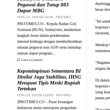
diselengg
Pegawai dan Tutup 883
besar dun
Dapur MBG
PENULIS: ANWAR CHOW PROTIMES
“Ini untu
PROTIMES.CO - Kepala Badan Gizi
koperasi 
Nasional (BGN), Sudaryono, melakukan
ekonomi,
langkah besar dalam pembenahan
internal lembaga dengan memberhentikan
Menkop b
ratusan pegawai non-ASN serta menutup
mainstrea
ratusan dapur program...
Leave a Comment
“Bagaiman
negara la
Kepemimpinan Sementara BI
Dinilai Jaga Stabilitas, IHSG
Di dalam 
Menguat Tipis Meski Rupiah
koperasi 
Tertekan
yang kuas
PENULIS: ILHAM GLEND PROTIMES
jutaan pe
]PROTIMES.CO – Pasar keuangan
Indonesia mulai merespons pergantian
“Saya ber