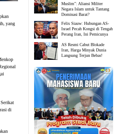
Muslim”: Aliansi Militer
Negara Islam untuk Tantang
Dominasi Barat?
pkan
ih, yang
Felix Siauw: Hubungan AS-
Israel Pecah Kongsi di Tengah
Perang Iran, Ini Pemicunya
AS Resmi Cabut Blokade
Iran, Harga Minyak Dunia
Langsung Terjun Bebas!
 Menkop
Regional
ai
Serikat
asi di
akan