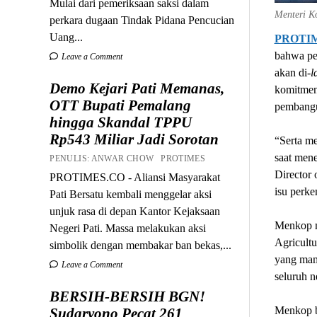
Mulai dari pemeriksaan saksi dalam
Menteri Ko
perkara dugaan Tindak Pidana Pencucian
Uang...
PROTI
bahwa pe
Leave a Comment
akan di-
l
Demo Kejari Pati Memanas,
komitmen
OTT Bupati Pemalang
pembangu
hingga Skandal TPPU
Rp543 Miliar Jadi Sorotan
“Serta m
saat men
PENULIS: ANWAR CHOW PROTIMES
Director 
PROTIMES.CO - Aliansi Masyarakat
isu perke
Pati Bersatu kembali menggelar aksi
unjuk rasa di depan Kantor Kejaksaan
Menkop m
Negeri Pati. Massa melakukan aksi
Agricultu
simbolik dengan membakar ban bekas,...
yang mam
Leave a Comment
seluruh n
BERSIH-BERSIH BGN!
Menkop b
Sudaryono Pecat 261