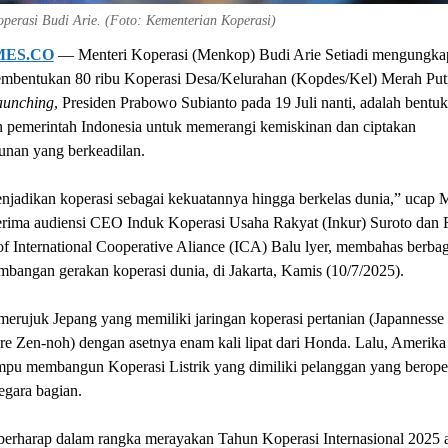
perasi Budi Arie. (Foto: Kementerian Koperasi)
MES.CO
— Menteri Koperasi (Menkop) Budi Arie Setiadi mengungka
mbentukan 80 ribu Koperasi Desa/Kelurahan (Kopdes/Kel) Merah Put
aunching
, Presiden Prabowo Subianto pada 19 Juli nanti, adalah bentuk
 pemerintah Indonesia untuk memerangi kemiskinan dan ciptakan
nan yang berkeadilan.
enjadikan koperasi sebagai kekuatannya hingga berkelas dunia,” ucap
erima audiensi CEO Induk Koperasi Usaha Rakyat (Inkur) Suroto dan 
of International Cooperative Aliance (ICA) Balu lyer, membahas berbag
mbangan gerakan koperasi dunia, di Jakarta, Kamis (10/7/2025).
erujuk Jepang yang memiliki jaringan koperasi pertanian (Japannesse
re Zen-noh) dengan asetnya enam kali lipat dari Honda. Lalu, Amerika 
pu membangun Koperasi Listrik yang dimiliki pelanggan yang beroper
egara bagian.
erharap dalam rangka merayakan Tahun Koperasi Internasional 2025 