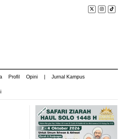
a
Profil
Opini
|
Jurnal Kampus
i