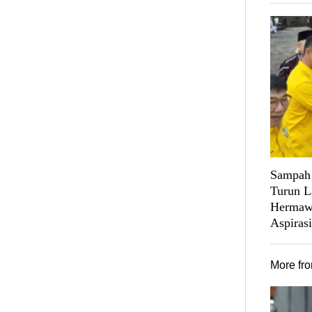
Sampah 
Turun L
Hermawa
Aspiras
More fr