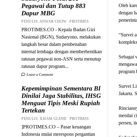
Pegawai dan Tutup 883
Oleh kar
Dapur MBG
dengan ha
pemerint
PENULIS: ANWAR CHOW PROTIMES
PROTIMES.CO - Kepala Badan Gizi
“Survei a
Nasional (BGN), Sudaryono, melakukan
kompleks.
langkah besar dalam pembenahan
internal lembaga dengan memberhentikan
Sebagai w
ratusan pegawai non-ASN serta menutup
mengawal
ratusan dapur program...
program 
Leave a Comment
Survei L
Kepemimpinan Sementara BI
Jakarta. 
Dinilai Jaga Stabilitas, IHSG
Menguat Tipis Meski Rupiah
Rincianny
Tertekan
menilai c
PENULIS: ILHAM GLEND PROTIMES
persen, t
]PROTIMES.CO – Pasar keuangan
Indonesia mulai merespons pergantian