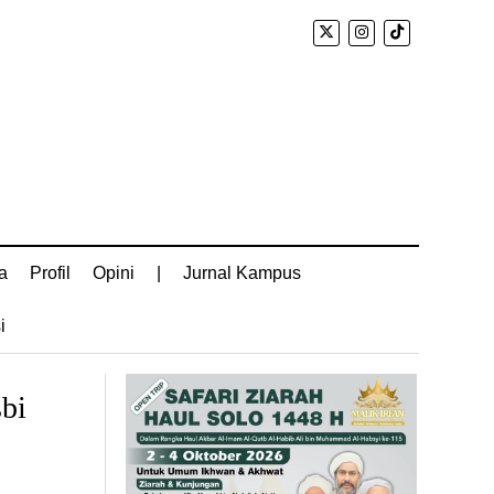
a
Profil
Opini
|
Jurnal Kampus
i
bi