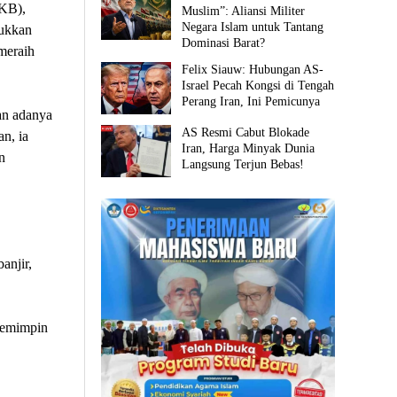
PKB),
Muslim”: Aliansi Militer
Negara Islam untuk Tantang
jukkan
Dominasi Barat?
meraih
Felix Siauw: Hubungan AS-
Israel Pecah Kongsi di Tengah
Perang Iran, Ini Pemicunya
an adanya
AS Resmi Cabut Blokade
n, ia
Iran, Harga Minyak Dunia
n
Langsung Terjun Bebas!
anjir,
pemimpin