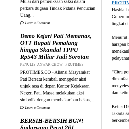
Mulai dari pemeriksaan saksi dalam
PROTI
perkara dugaan Tindak Pidana Pencucian
Hasbialla
Uang...
Gubernur
tingkat ci
Leave a Comment
Demo Kejari Pati Memanas,
Menurut H
OTT Bupati Pemalang
harapan b
hingga Skandal TPPU
menekanka
Rp543 Miliar Jadi Sorotan
pelayanan
PENULIS: ANWAR CHOW PROTIMES
“Citra po
PROTIMES.CO - Aliansi Masyarakat
dimanfaat
Pati Bersatu kembali menggelar aksi
menyelesa
unjuk rasa di depan Kantor Kejaksaan
dan ketim
Negeri Pati. Massa melakukan aksi
simbolik dengan membakar ban bekas,...
Ketua DP
Leave a Comment
Jakarta s
BERSIH-BERSIH BGN!
berkemba
Sudaryono Pecat 261