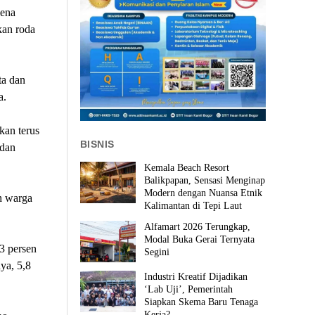
lena
kan roda
ta dan
a.
kan terus
BISNIS
 dan
Kemala Beach Resort
Balikpapan, Sensasi Menginap
Modern dengan Nuansa Etnik
h warga
Kalimantan di Tepi Laut
Alfamart 2026 Terungkap,
Modal Buka Gerai Ternyata
3 persen
Segini
ya, 5,8
Industri Kreatif Dijadikan
‘Lab Uji’, Pemerintah
Siapkan Skema Baru Tenaga
Kerja?