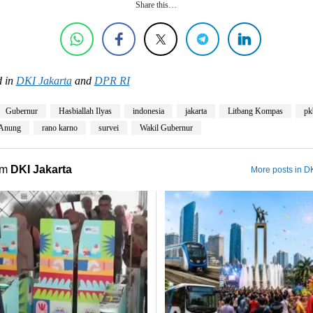
Share this…
 in
DKI Jakarta
and
DPR RI
Gubernur
Hasbiallah Ilyas
indonesia
jakarta
Litbang Kompas
pk
Anung
rano karno
survei
Wakil Gubernur
om
DKI Jakarta
More posts in DK