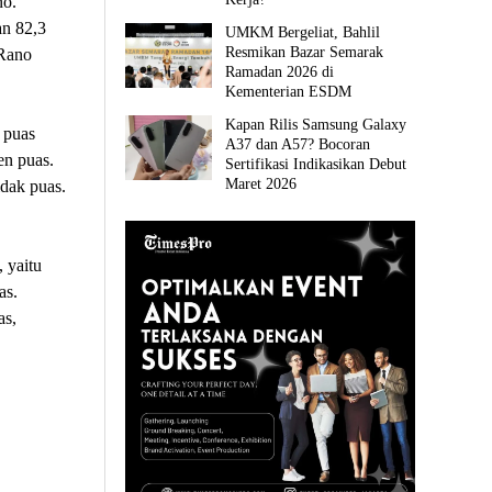
no.
an 82,3
UMKM Bergeliat, Bahlil
Resmikan Bazar Semarak
 Rano
Ramadan 2026 di
Kementerian ESDM
Kapan Rilis Samsung Galaxy
 puas
A37 dan A57? Bocoran
en puas.
Sertifikasi Indikasikan Debut
Maret 2026
idak puas.
 yaitu
as.
as,