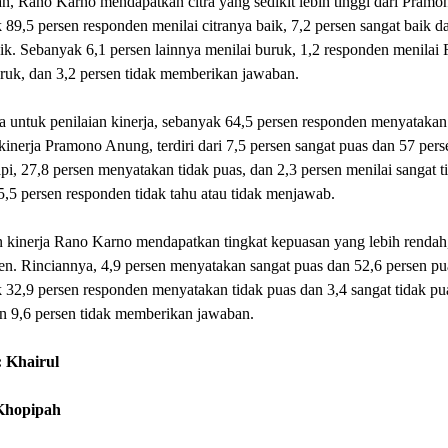
, Rano Karno mendapatkan citra yang sedikit lebih tinggi dari Pramo
89,5 persen responden menilai citranya baik, 7,2 persen sangat baik d
ik. Sebanyak 6,1 persen lainnya menilai buruk, 1,2 responden menilai
ruk, dan 3,2 persen tidak memberikan jawaban.
 untuk penilaian kinerja, sebanyak 64,5 persen responden menyatakan
kinerja Pramono Anung, terdiri dari 7,5 persen sangat puas dan 57 pers
pi, 27,8 persen menyatakan tidak puas, dan 2,3 persen menilai sangat t
5,5 persen responden tidak tahu atau tidak menjawab.
 kinerja Rano Karno mendapatkan tingkat kepuasan yang lebih rendah,
en. Rinciannya, 4,9 persen menyatakan sangat puas dan 52,6 persen pu
32,9 persen responden menyatakan tidak puas dan 3,4 sangat tidak pu
n 9,6 persen tidak memberikan jawaban.
 Khairul
 Khopipah