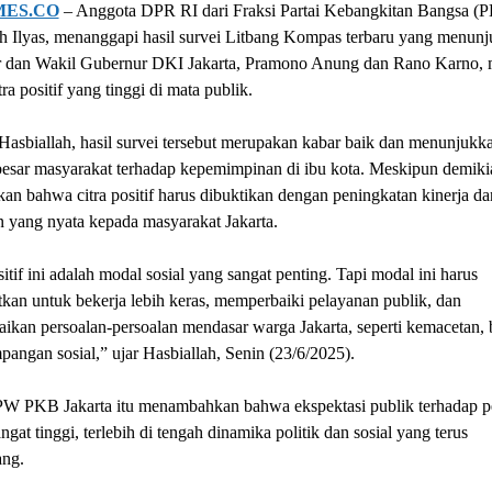
MES.CO
– Anggota DPR RI dari Fraksi Partai Kebangkitan Bangsa (
h Ilyas, menanggapi hasil survei Litbang Kompas terbaru yang menun
 dan Wakil Gubernur DKI Jakarta, Pramono Anung dan Rano Karno, 
tra positif yang tinggi di mata publik.
asbiallah, hasil survei tersebut merupakan kabar baik dan menunjukk
esar masyarakat terhadap kepemimpinan di ibu kota. Meskipun demikia
n bahwa citra positif harus dibuktikan dengan peningkatan kinerja da
 yang nyata kepada masyarakat Jakarta.
sitif ini adalah modal sosial yang sangat penting. Tapi modal ini harus
kan untuk bekerja lebih keras, memperbaiki pelayanan publik, dan
ikan persoalan-persoalan mendasar warga Jakarta, seperti kemacetan, b
pangan sosial,” ujar Hasbiallah, Senin (23/6/2025).
W PKB Jakarta itu menambahkan bahwa ekspektasi publik terhadap 
angat tinggi, terlebih di tengah dinamika politik dan sosial yang terus
ng.