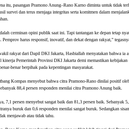
ena itu, pasangan Pramono Anung–Rano Karno diminta untuk tidak ter
sil survei dan terus menjaga integritas serta komitmen dalam menjalan
ahan.
dalah cerminan opini publik saat ini. Tapi tantangan ke depan tetap nya
 Pemprov harus responsif, inovatif, dan dekat dengan rakyat,” tegasny
akil rakyat dari Dapil DKI Jakarta, Hasbiallah menyatakan bahwa ia a
 kinerja Pemerintah Provinsi DKI Jakarta demi memastikan kebijakan
benar-benar berpihak pada kepentingan masyarakat.
itbang Kompas menyebut bahwa citra Pramono-Rano dinilai positif ole
Sebanyak 88,4 persen responden menilai citra Pramono Anung baik.
a, 7,1 persen menyebut sangat baik dan 81,3 persen baik. Sebanyak 5,
itranya buruk dan 0,6 responden menilai sangat buruk. Sedangkan sisan
idak menjawab atau tidak tahu.