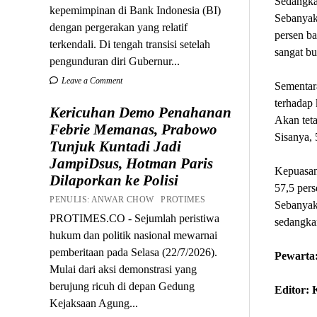
Sedangkan
kepemimpinan di Bank Indonesia (BI)
Sebanyak 
dengan pergerakan yang relatif
persen ba
terkendali. Di tengah transisi setelah
sangat bu
pengunduran diri Gubernur...
Leave a Comment
Sementara
terhadap 
Kericuhan Demo Penahanan
Akan teta
Febrie Memanas, Prabowo
Sisanya, 
Tunjuk Kuntadi Jadi
JampiDsus, Hotman Paris
Kepuasan
Dilaporkan ke Polisi
57,5 pers
PENULIS: ANWAR CHOW PROTIMES
Sebanyak 
PROTIMES.CO - Sejumlah peristiwa
sedangka
hukum dan politik nasional mewarnai
pemberitaan pada Selasa (22/7/2026).
Pewarta:
Mulai dari aksi demonstrasi yang
berujung ricuh di depan Gedung
Editor:
Kejaksaan Agung...