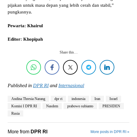
pijakan untuk masa depan yang lebih cerah dan stabil,”
pungkasnya.
Pewarta: Khairul
Editor: Khopipah
Share this…
Published in
DPR RI
and
Internasional
Andina Thresia Narang
dpr ri
indonesia
Iran
Israel
Komisi I DPR RI
Nasdem
prabowo subianto
PRESIDEN
Rusia
More from
DPR RI
More posts in DPR RI »