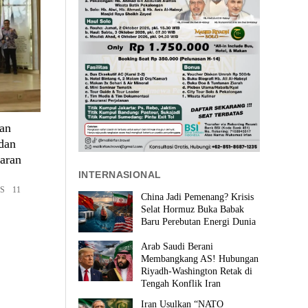
an
dan
aran
INTERNASIONAL
S 11
China Jadi Pemenang? Krisis
Selat Hormuz Buka Babak
Baru Perebutan Energi Dunia
Arab Saudi Berani
Membangkang AS! Hubungan
Riyadh-Washington Retak di
Tengah Konflik Iran
Iran Usulkan “NATO