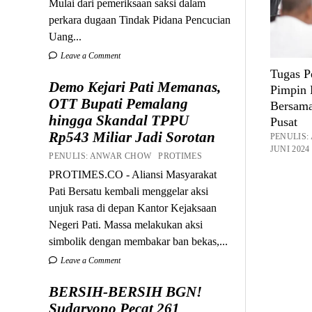
Mulai dari pemeriksaan saksi dalam
perkara dugaan Tindak Pidana Pencucian
Uang...
Leave a Comment
Tugas P
Demo Kejari Pati Memanas,
Pimpin
OTT Bupati Pemalang
Bersam
hingga Skandal TPPU
Pusat
Rp543 Miliar Jadi Sorotan
PENULIS
JUNI 2024
PENULIS: ANWAR CHOW PROTIMES
PROTIMES.CO - Aliansi Masyarakat
Pati Bersatu kembali menggelar aksi
unjuk rasa di depan Kantor Kejaksaan
Negeri Pati. Massa melakukan aksi
simbolik dengan membakar ban bekas,...
Leave a Comment
BERSIH-BERSIH BGN!
Sudaryono Pecat 261