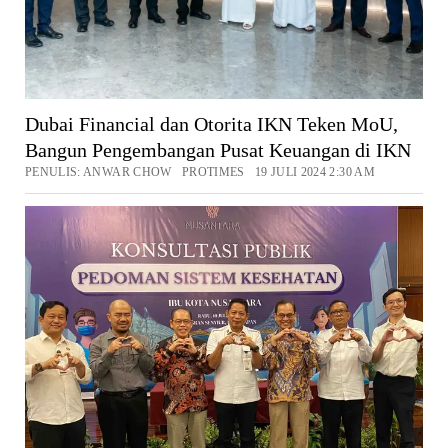
Dubai Financial dan Otorita IKN Teken MoU,
Bangun Pengembangan Pusat Keuangan di IKN
PENULIS: ANWAR CHOW PROTIMES 19 JULI 2024 2:30 AM