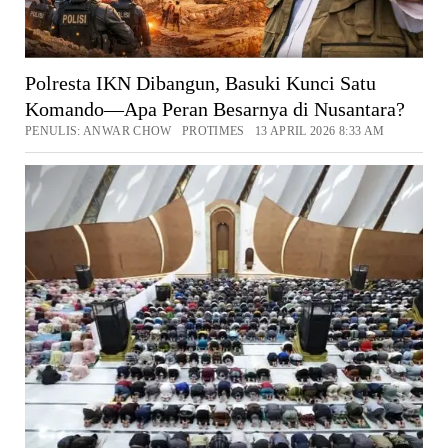
Polresta IKN Dibangun, Basuki Kunci Satu
Komando—Apa Peran Besarnya di Nusantara?
PENULIS: ANWAR CHOW PROTIMES 13 APRIL 2026 8:33 AM