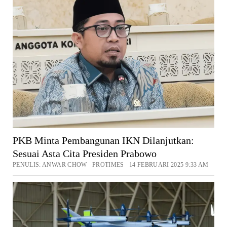
PKB Minta Pembangunan IKN Dilanjutkan:
Sesuai Asta Cita Presiden Prabowo
PENULIS: ANWAR CHOW PROTIMES 14 FEBRUARI 2025 9:33 AM