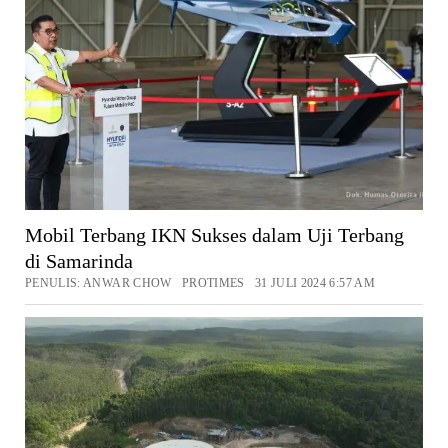
Mobil Terbang IKN Sukses dalam Uji Terbang
di Samarinda
PENULIS: ANWAR CHOW PROTIMES 31 JULI 2024 6:57 AM