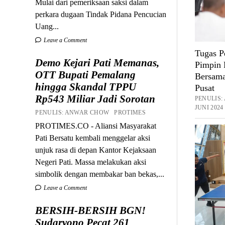
Mulai dari pemeriksaan saksi dalam
perkara dugaan Tindak Pidana Pencucian
Uang...
Leave a Comment
Tugas P
Demo Kejari Pati Memanas,
Pimpin
OTT Bupati Pemalang
Bersam
hingga Skandal TPPU
Pusat
Rp543 Miliar Jadi Sorotan
PENULIS
JUNI 2024
PENULIS: ANWAR CHOW PROTIMES
PROTIMES.CO - Aliansi Masyarakat
Pati Bersatu kembali menggelar aksi
unjuk rasa di depan Kantor Kejaksaan
Negeri Pati. Massa melakukan aksi
simbolik dengan membakar ban bekas,...
Leave a Comment
BERSIH-BERSIH BGN!
Sudaryono Pecat 261