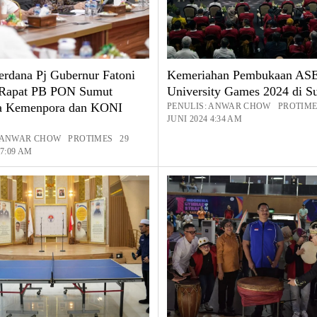
erdana Pj Gubernur Fatoni
Kemeriahan Pembukaan A
 Rapat PB PON Sumut
University Games 2024 di S
a Kemenpora dan KONI
PENULIS: ANWAR CHOW PROTIME
JUNI 2024 4:34 AM
: ANWAR CHOW PROTIMES 29
 7:09 AM