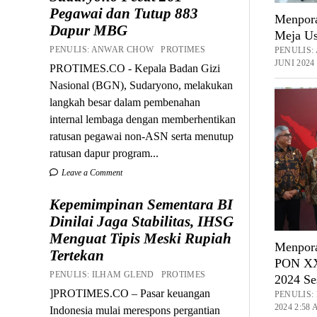
Pegawai dan Tutup 883
Menpora
Dapur MBG
Meja Us
PENULIS: ANWAR CHOW PROTIMES
PENULIS
JUNI 2024
PROTIMES.CO - Kepala Badan Gizi
Nasional (BGN), Sudaryono, melakukan
langkah besar dalam pembenahan
internal lembaga dengan memberhentikan
ratusan pegawai non-ASN serta menutup
ratusan dapur program...
Leave a Comment
Kepemimpinan Sementara BI
Dinilai Jaga Stabilitas, IHSG
Menguat Tipis Meski Rupiah
Menpora
Tertekan
PON XX
PENULIS: ILHAM GLEND PROTIMES
2024 Ses
]PROTIMES.CO – Pasar keuangan
PENULIS:
2024 2:58
Indonesia mulai merespons pergantian