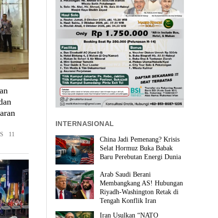
an
dan
aran
INTERNASIONAL
S 11
China Jadi Pemenang? Krisis
Selat Hormuz Buka Babak
Baru Perebutan Energi Dunia
Arab Saudi Berani
Membangkang AS! Hubungan
Riyadh-Washington Retak di
Tengah Konflik Iran
Iran Usulkan “NATO