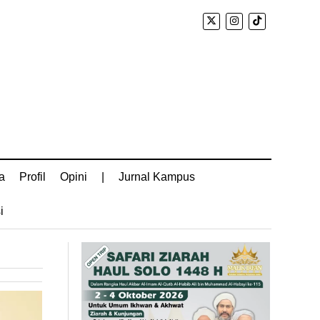
a
Profil
Opini
|
Jurnal Kampus
i