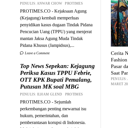
PENULIS: ANWAR CHOW PROTIMES
PROTIMES.CO - Kejaksaan Agung
(Kejagung) kembali memperluas
penyidikan kasus dugaan Tindak Pidana
Pencucian Uang (TPPU) yang menjerat
mantan Jaksa Agung Muda Tindak
Pidana Khusus (Jampidsus),...
Cerita
Leave a Comment
Fashion
Top News Sepekan: Kejagung
Pasar d
Periksa Kasus TPPU Febrie,
Saat Pa
OTT KPK Bupati Pemalang,
PENULIS
MARET 20
Putusan MK soal MBG
PENULIS: ILHAM GLEND PROTIMES
PROTIMES.CO - Sejumlah
perkembangan penting mewarnai isu
hukum, pemerintahan, dan
pemberantasan korupsi di Indonesia.