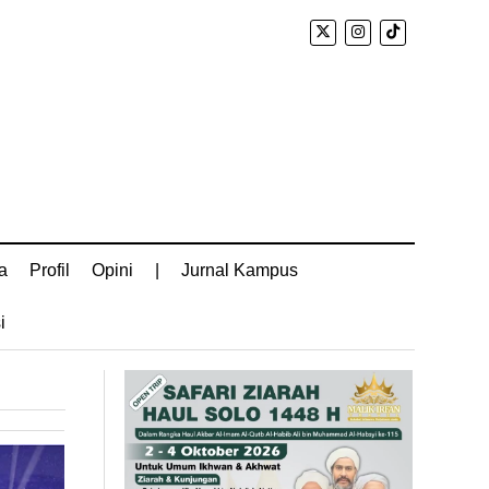
a
Profil
Opini
|
Jurnal Kampus
i