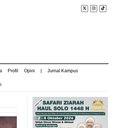
a
Profil
Opini
|
Jurnal Kampus
i