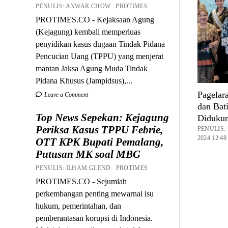
PENULIS: ANWAR CHOW PROTIMES
PROTIMES.CO - Kejaksaan Agung
(Kejagung) kembali memperluas
penyidikan kasus dugaan Tindak Pidana
Pencucian Uang (TPPU) yang menjerat
mantan Jaksa Agung Muda Tindak
Pidana Khusus (Jampidsus),...
Pagelar
Leave a Comment
dan Bati
Top News Sepekan: Kejagung
Didukun
Periksa Kasus TPPU Febrie,
PENULIS:
2024 12:4
OTT KPK Bupati Pemalang,
Putusan MK soal MBG
PENULIS: ILHAM GLEND PROTIMES
PROTIMES.CO - Sejumlah
perkembangan penting mewarnai isu
hukum, pemerintahan, dan
pemberantasan korupsi di Indonesia.