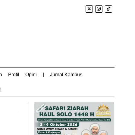
a
Profil
Opini
|
Jurnal Kampus
i