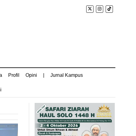
a
Profil
Opini
|
Jurnal Kampus
i