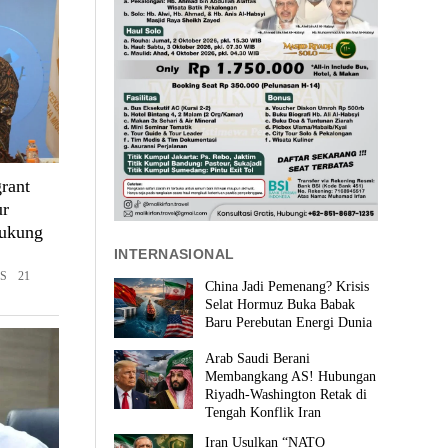
rant
ur
Dukung
INTERNASIONAL
S 21
China Jadi Pemenang? Krisis
Selat Hormuz Buka Babak
Baru Perebutan Energi Dunia
Arab Saudi Berani
Membangkang AS! Hubungan
Riyadh-Washington Retak di
Tengah Konflik Iran
Iran Usulkan “NATO