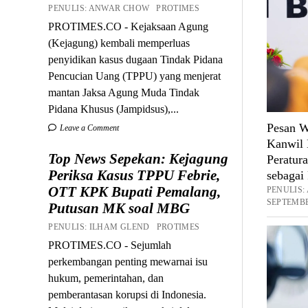
PENULIS: ANWAR CHOW PROTIMES
PROTIMES.CO - Kejaksaan Agung
(Kejagung) kembali memperluas
penyidikan kasus dugaan Tindak Pidana
Pencucian Uang (TPPU) yang menjerat
mantan Jaksa Agung Muda Tindak
Pidana Khusus (Jampidsus),...
Pesan W
Leave a Comment
Kanwil 
Top News Sepekan: Kejagung
Peratur
Periksa Kasus TPPU Febrie,
sebagai 
OTT KPK Bupati Pemalang,
PENULIS
SEPTEMBE
Putusan MK soal MBG
PENULIS: ILHAM GLEND PROTIMES
PROTIMES.CO - Sejumlah
perkembangan penting mewarnai isu
hukum, pemerintahan, dan
pemberantasan korupsi di Indonesia.