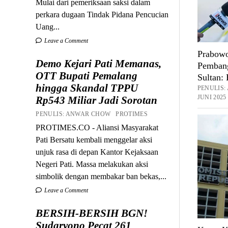
Mulai dari pemeriksaan saksi dalam
perkara dugaan Tindak Pidana Pencucian
Uang...
Leave a Comment
Prabowo
Demo Kejari Pati Memanas,
Pembang
OTT Bupati Pemalang
Sultan:
hingga Skandal TPPU
PENULIS
JUNI 2025
Rp543 Miliar Jadi Sorotan
PENULIS: ANWAR CHOW PROTIMES
PROTIMES.CO - Aliansi Masyarakat
Pati Bersatu kembali menggelar aksi
unjuk rasa di depan Kantor Kejaksaan
Negeri Pati. Massa melakukan aksi
simbolik dengan membakar ban bekas,...
Leave a Comment
BERSIH-BERSIH BGN!
Sudaryono Pecat 261