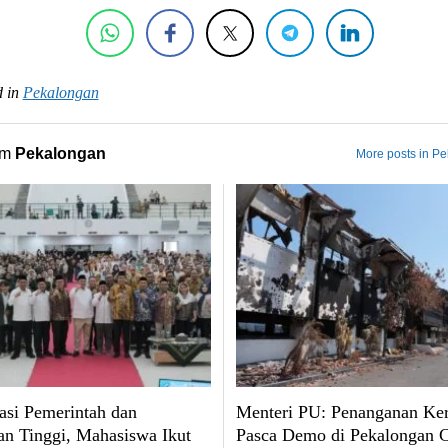
 in
Pekalongan
om
Pekalongan
More posts in P
asi Pemerintah dan
Menteri PU: Penanganan Ke
an Tinggi, Mahasiswa Ikut
Pasca Demo di Pekalongan 