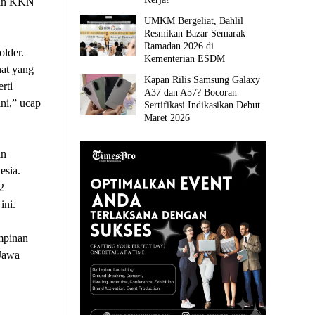
tan KKN
UMKM Bergeliat, Bahlil
Resmikan Bazar Semarak
Ramadan 2026 di
older.
Kementerian ESDM
nat yang
Kapan Rilis Samsung Galaxy
rti
A37 dan A57? Bocoran
ni,” ucap
Sertifikasi Indikasikan Debut
Maret 2026
an
esia.
2
ini.
mpinan
Jawa