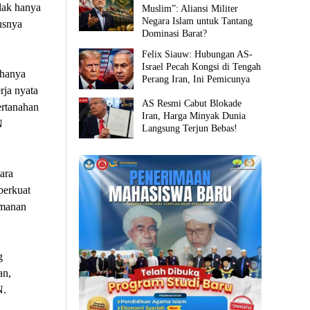
dak hanya
Muslim”: Aliansi Militer
Negara Islam untuk Tantang
susnya
Dominasi Barat?
Felix Siauw: Hubungan AS-
Israel Pecah Kongsi di Tengah
 hanya
Perang Iran, Ini Pemicunya
rja nyata
AS Resmi Cabut Blokade
ertanahan
Iran, Harga Minyak Dunia
N
Langsung Terjun Bebas!
ara
perkuat
amanan
g
an,
N.