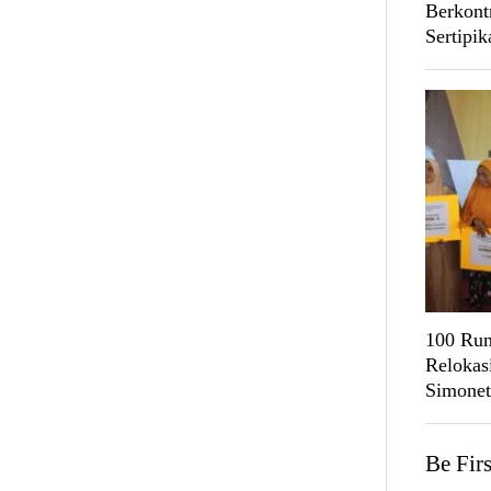
Berkont
Sertipi
100 Rum
Relokas
Simonet
Be Fir