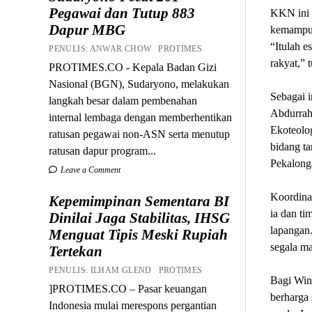
Pegawai dan Tutup 883
KKN ini 
Dapur MBG
kemampuan
“Itulah e
PENULIS: ANWAR CHOW PROTIMES
rakyat,” 
PROTIMES.CO - Kepala Badan Gizi
Nasional (BGN), Sudaryono, melakukan
Sebagai i
langkah besar dalam pembenahan
Abdurrah
internal lembaga dengan memberhentikan
Ekoteolog
ratusan pegawai non-ASN serta menutup
bidang ta
ratusan dapur program...
Pekalong
Leave a Comment
Koordina
Kepemimpinan Sementara BI
ia dan ti
Dinilai Jaga Stabilitas, IHSG
lapangan.
Menguat Tipis Meski Rupiah
segala ma
Tertekan
PENULIS: ILHAM GLEND PROTIMES
Bagi Win
]PROTIMES.CO – Pasar keuangan
berharga 
Indonesia mulai merespons pergantian