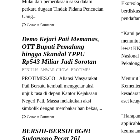
Mulai dari pemeriksaan saksi dalam
Ekoteolog
perkara dugaan Tindak Pidana Pencucian
berdiskus
Uang...
pendafta
Leave a Comment
“Kami pe
Demo Kejari Pati Memanas,
menuntut 
OTT Bupati Pemalang
lewat KK
hingga Skandal TPPU
Nasional
Rp543 Miliar Jadi Sorotan
Pekalonga
PENULIS: ANWAR CHOW PROTIMES
Menurut 
PROTIMES.CO - Aliansi Masyarakat
Kementer
Pati Bersatu kembali menggelar aksi
kesadara
unjuk rasa di depan Kantor Kejaksaan
aset kea
Negeri Pati. Massa melakukan aksi
simbolik dengan membakar ban bekas,...
“Harapan
Leave a Comment
applicabl
BERSIH-BERSIH BGN!
keumatan
Sudaryono Pecat 261