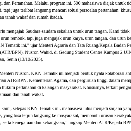
i dan Pertanahan. Melalui program ini, 500 mahasiswa diajak untuk ti
i, tapi juga terlibat langsung mencari solusi persoalan pertanahan, khu
ran tanah wakaf dan rumah ibadah.
rlu mengajak Saudara-saudara sekalian untuk urun tangan. Kami tidak
urun rembuk, tapi juga mengajak urun karya, urun tangan, dan urun ke
N Tematik ini,” ujar Menteri Agraria dan Tata Ruang/Kepala Badan P
 (ATR/BPN), Nusron Wahid, di Gedung Student Centre Kampus 2 UI
n, Senin (13/10/2025).
Menteri Nusron, KKN Tematik ini menjadi bentuk nyata kolaborasi ant
ian ATR/BPN, Kementerian Agama, dan perguruan tinggi dalam mem
n hukum pertanahan di kalangan masyarakat. Khususnya, terkait peng
gamaan dan tanah wakaf.
 kami, selepas KKN Tematik ini, mahasiswa lulus menjadi sarjana yan
e, yang bisa terjun langsung ke masyarakat, membantu urusan kerakyat
, serta kenegaraan dan kebangsaan,” ungkap Menteri ATR/Kepala BP