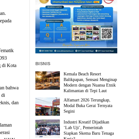
an.
kepada
Tematik
.093
BISNIS
g di Kota
Kemala Beach Resort
Balikpapan, Sensasi Menginap
Modern dengan Nuansa Etnik
kan bahwa
Kalimantan di Tepi Laut
 di
Alfamart 2026 Terungkap,
eknis, dan
Modal Buka Gerai Ternyata
Segini
Industri Kreatif Dijadikan
alaman
‘Lab Uji’, Pemerintah
erasi
Siapkan Skema Baru Tenaga
Kerja?