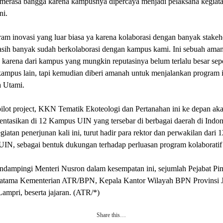
 merasa bangga karena kampusnya dipercaya menjadi pelaksana kegia
ni.
ram inovasi yang luar biasa ya karena kolaborasi dengan banyak stakeh
asih banyak sudah berkolaborasi dengan kampus kami. Ini sebuah ama
a karena dari kampus yang mungkin reputasinya belum terlalu besar sepe
ampus lain, tapi kemudian diberi amanah untuk menjalankan program i
a Utami.
ilot project, KKN Tematik Ekoteologi dan Pertanahan ini ke depan ak
ntasikan di 12 Kampus UIN yang tersebar di berbagai daerah di Indon
iatan penerjunan kali ini, turut hadir para rektor dan perwakilan dari 1
N, sebagai bentuk dukungan terhadap perluasan program kolaboratif 
ndampingi Menteri Nusron dalam kesempatan ini, sejumlah Pejabat Pi
ratama Kementerian ATR/BPN, Kepala Kantor Wilayah BPN Provinsi 
ampri, beserta jajaran. (ATR/*)
Share this…