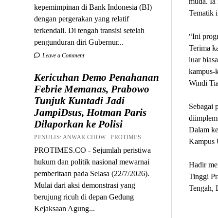
muda. Ia
kepemimpinan di Bank Indonesia (BI)
Tematik i
dengan pergerakan yang relatif
terkendali. Di tengah transisi setelah
“Ini prog
pengunduran diri Gubernur...
Terima k
Leave a Comment
luar bias
kampus-k
Kericuhan Demo Penahanan
Windi Ti
Febrie Memanas, Prabowo
Tunjuk Kuntadi Jadi
Sebagai p
JampiDsus, Hotman Paris
diimpleme
Dilaporkan ke Polisi
Dalam keg
PENULIS: ANWAR CHOW PROTIMES
Kampus UI
PROTIMES.CO - Sejumlah peristiwa
hukum dan politik nasional mewarnai
Hadir me
pemberitaan pada Selasa (22/7/2026).
Tinggi P
Mulai dari aksi demonstrasi yang
Tengah, L
berujung ricuh di depan Gedung
Kejaksaan Agung...