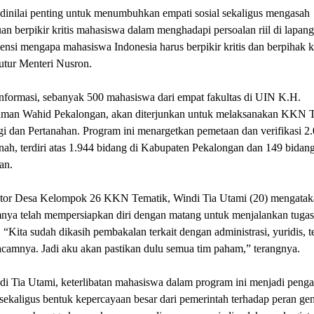
dinilai penting untuk menumbuhkan empati sosial sekaligus mengasah
 berpikir kritis mahasiswa dalam menghadapi persoalan riil di lapang
sensi mengapa mahasiswa Indonesia harus berpikir kritis dan berpihak 
tutur Menteri Nusron.
nformasi, sebanyak 500 mahasiswa dari empat fakultas di UIN K.H.
man Wahid Pekalongan, akan diterjunkan untuk melaksanakan KKN 
i dan Pertanahan. Program ini menargetkan pemetaan dan verifikasi 2
nah, terdiri atas 1.944 bidang di Kabupaten Pekalongan dan 149 bidan
an.
tor Desa Kelompok 26 KKN Tematik, Windi Tia Utami (20) mengata
mnya telah mempersiapkan diri dengan matang untuk menjalankan tugas
 “Kita sudah dikasih pembakalan terkait dengan administrasi, yuridis, t
camnya. Jadi aku akan pastikan dulu semua tim paham,” terangnya.
di Tia Utami, keterlibatan mahasiswa dalam program ini menjadi peng
sekaligus bentuk kepercayaan besar dari pemerintah terhadap peran gen