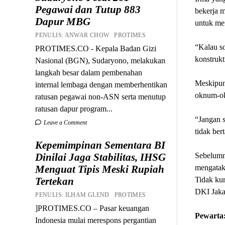
Pegawai dan Tutup 883
bekerja 
Dapur MBG
untuk men
PENULIS: ANWAR CHOW PROTIMES
“Kalau so
PROTIMES.CO - Kepala Badan Gizi
konstrukti
Nasional (BGN), Sudaryono, melakukan
langkah besar dalam pembenahan
Meskipun
internal lembaga dengan memberhentikan
oknum-ok
ratusan pegawai non-ASN serta menutup
ratusan dapur program...
“Jangan 
Leave a Comment
tidak ber
Kepemimpinan Sementara BI
Sebelumny
Dinilai Jaga Stabilitas, IHSG
mengatak
Menguat Tipis Meski Rupiah
Tidak kur
Tertekan
DKI Jakar
PENULIS: ILHAM GLEND PROTIMES
]PROTIMES.CO – Pasar keuangan
Pewarta:
Indonesia mulai merespons pergantian