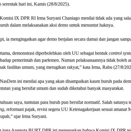
 serentak hari ini, Kamis (28/8/2025).
Komisi IX DPR RI Irma Suryani Chaniago menilai tidak ada yang sala
buruh dalam melaksanakan aksi demo untuk menuntut haknya.
pi, ia mengingatkan agar demo berjalan secara damai dan jangan sampa
rtama, demonstrasi diperbolehkan oleh UU sebagai bentuk
control sys
erhadap pemerintah dan parlemen. Namun pelaksanaannya tidak boleh a
ak fasilitas umum, yang merugikan rakyat,” kata Irma, Rabu (27/8/202
 NasDem ini menilai apa yang akan disampaikan kaum buruh pada demo
ntutan yang bersifat umum dan sudah diketahui banyak masyarakat.
ahuan saya, tuntutan para buruh pun bersifat normatif. Salah satunya te
ing
, reformasi pajak, revisi segera UU Ketenagakerjaan sesuai amanat
upah,” ujar Irma Suryani.
g juga Anggota BURT DPR ini menegaskan bahwa Komisi IX DPR te