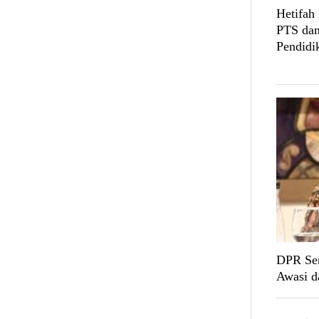
Hetifah
PTS dan
Pendidi
DPR Sen
Awasi d