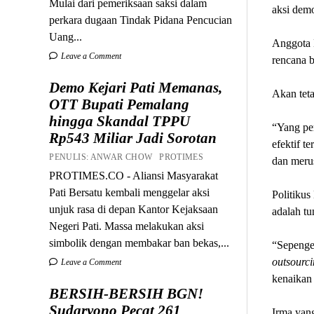
Mulai dari pemeriksaan saksi dalam
aksi demo
perkara dugaan Tindak Pidana Pencucian
Uang...
Anggota 
Leave a Comment
rencana 
Demo Kejari Pati Memanas,
Akan teta
OTT Bupati Pemalang
hingga Skandal TPPU
“Yang pe
Rp543 Miliar Jadi Sorotan
efektif t
PENULIS: ANWAR CHOW PROTIMES
dan merus
PROTIMES.CO - Aliansi Masyarakat
Pati Bersatu kembali menggelar aksi
Politikus
unjuk rasa di depan Kantor Kejaksaan
adalah tu
Negeri Pati. Massa melakukan aksi
simbolik dengan membakar ban bekas,...
“Sepenget
outsourc
Leave a Comment
kenaikan 
BERSIH-BERSIH BGN!
Sudaryono Pecat 261
Irma yan