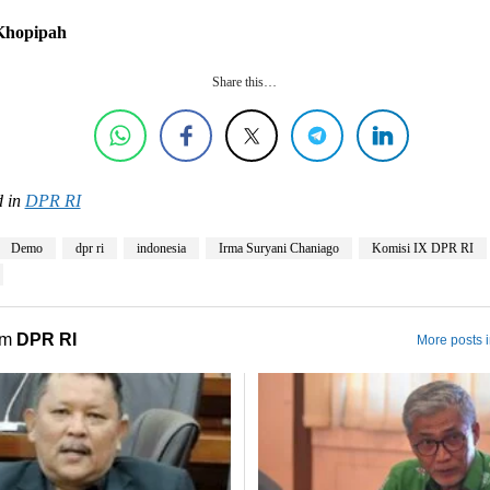
 Khopipah
Share this…
 in
DPR RI
Demo
dpr ri
indonesia
Irma Suryani Chaniago
Komisi IX DPR RI
om
DPR RI
More posts 