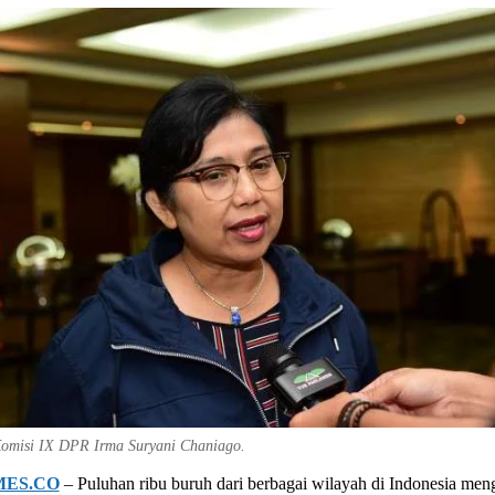
omisi IX DPR Irma Suryani Chaniago.
MES.CO
– Puluhan ribu buruh dari berbagai wilayah di Indonesia men