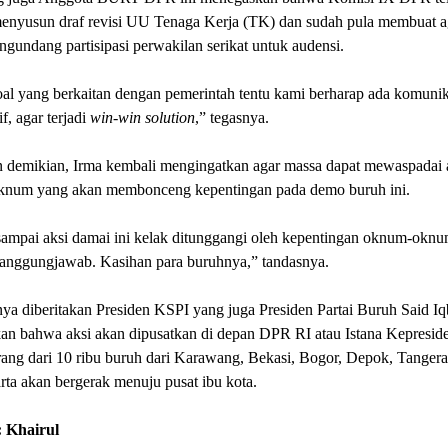
menyusun draf revisi UU Tenaga Kerja (TK) dan sudah pula membuat 
gundang partisipasi perwakilan serikat untuk audensi.
al yang berkaitan dengan pemerintah tentu kami berharap ada komuni
f, agar terjadi
win-win solution
,” tegasnya.
 demikian, Irma kembali mengingatkan agar massa dapat mewaspadai
num yang akan membonceng kepentingan pada demo buruh ini.
sampai aksi damai ini kelak ditunggangi oleh kepentingan oknum-okn
tanggungjawab. Kasihan para buruhnya,” tandasnya.
a diberitakan Presiden KSPI yang juga Presiden Partai Buruh Said Iq
an bahwa aksi akan dipusatkan di depan DPR RI atau Istana Kepresid
ang dari 10 ribu buruh dari Karawang, Bekasi, Bogor, Depok, Tangera
ta akan bergerak menuju pusat ibu kota.
 Khairul