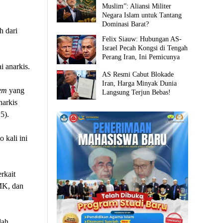
Muslim”: Aliansi Militer
Negara Islam untuk Tantang
Dominasi Barat?
h dari
Felix Siauw: Hubungan AS-
Israel Pecah Kongsi di Tengah
Perang Iran, Ini Pemicunya
i anarkis.
AS Resmi Cabut Blokade
Iran, Harga Minyak Dunia
tem
yang
Langsung Terjun Bebas!
narkis
5).
 kali ini
rkait
 MK, dan
lah