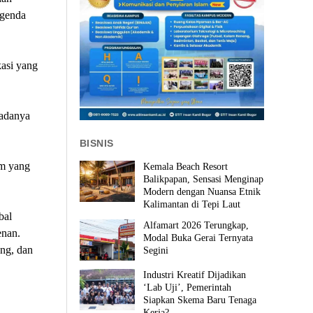
agenda
kasi yang
 adanya
BISNIS
um yang
Kemala Beach Resort
Balikpapan, Sensasi Menginap
Modern dengan Nuansa Etnik
Kalimantan di Tepi Laut
bal
Alfamart 2026 Terungkap,
enan.
Modal Buka Gerai Ternyata
ng, dan
Segini
Industri Kreatif Dijadikan
‘Lab Uji’, Pemerintah
Siapkan Skema Baru Tenaga
Kerja?