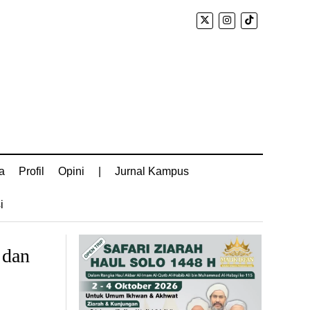
a
Profil
Opini
|
Jurnal Kampus
i
 dan