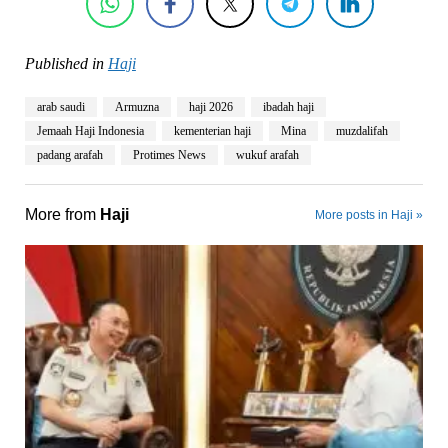
Published in
Haji
arab saudi
Armuzna
haji 2026
ibadah haji
Jemaah Haji Indonesia
kementerian haji
Mina
muzdalifah
padang arafah
Protimes News
wukuf arafah
More from
Haji
More posts in Haji »